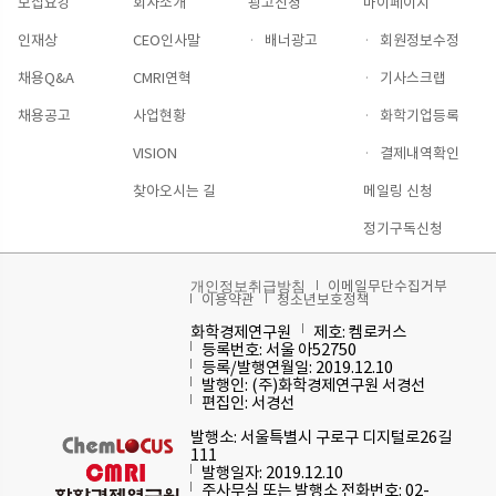
모집요강
회사소개
광고신청
마이페이지
인재상
CEO인사말
·
배너광고
·
회원정보수정
채용Q&A
CMRI연혁
·
기사스크랩
채용공고
사업현황
·
화학기업등록
VISION
·
결제내역확인
찾아오시는 길
메일링 신청
정기구독신청
이메일무단수집거부
개인정보취급방침
이용약관
청소년보호정책
화학경제연구원
제호: 켐로커스
등록번호: 서울 아52750
등록/발행연월일: 2019.12.10
발행인: (주)화학경제연구원 서경선
편집인: 서경선
발행소: 서울특별시 구로구 디지털로26길
111
발행일자: 2019.12.10
주사무실 또는 발행소 전화번호: 02-