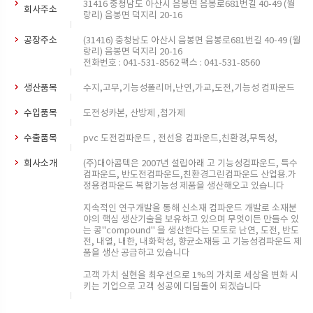
31416 충청남도 아산시 음봉면 음봉로681번길 40-49 (월
회사주소
랑리) 음봉면 덕지리 20-16
공장주소
(31416) 충청남도 아산시 음봉면 음봉로681번길 40-49 (월
랑리) 음봉면 덕지리 20-16
전화번호 : 041-531-8562 팩스 : 041-531-8560
생산품목
수지,고무,기능성폴리머,난연,가교,도전,기능성 컴파운드
수입품목
도전성카본, 산방제 ,첨가제
수출품목
pvc 도전컴파운드 , 전선용 컴파운드,친환경,무독성,
회사소개
(주)대아콤텍은 2007년 설립아래 고 기능성컴파운드, 특수
컴파운드, 반도전컴파운드,친환경그린컴파운드 산업용.가
정용컴파운드 복합기능성 제품을 생산해오고 있습니다
지속적인 연구개발을 통해 신소재 컴파운드 개발로 소재분
야의 핵심 생산기술을 보유하고 있으며 무엇이든 만들수 있
는 콩"compound" 을 생산한다는 모토로 난연, 도전, 반도
전, 내열, 내한, 내화학성, 향균소재등 고 기능성컴파운드 제
품을 생산 공급하고 있습니다
고객 가치 실현을 최우선으로 1%의 가치로 세상을 변화 시
키는 기업으로 고객 성공에 디딤돌이 되겠습니다