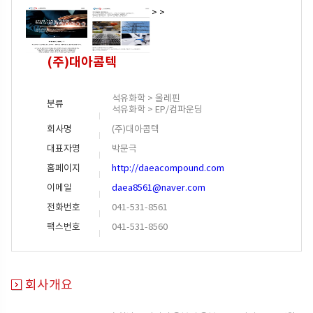
>
>
(주)대아콤텍
석유화학 > 올레핀
분류
석유화학 > EP/컴파운딩
회사명
(주)대아콤텍
대표자명
박문극
홈페이지
http://daeacompound.com
이메일
daea8561@naver.com
전화번호
041-531-8561
팩스번호
041-531-8560
회사개요