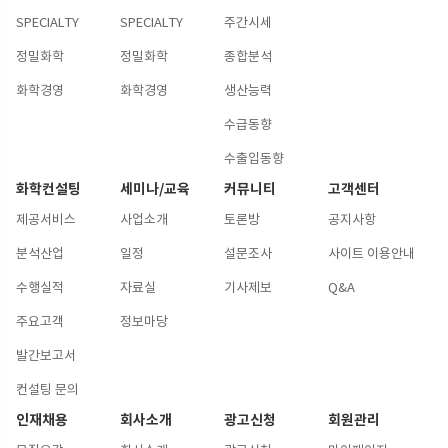
SPECIALTY
SPECIALTY
주간시세
정밀화학
정밀화학
종합분석
화학경영
화학경영
생산능력
수급동향
수출입동향
화학컨설팅
세미나/교육
커뮤니티
고객센터
제공서비스
사업소개
토론방
공지사항
분석산업
일정
설문조사
사이트 이용안내
수행실적
자료실
기사제보
Q&A
주요고객
정보마당
발간보고서
컨설팅 문의
인재채용
회사소개
광고신청
회원관리