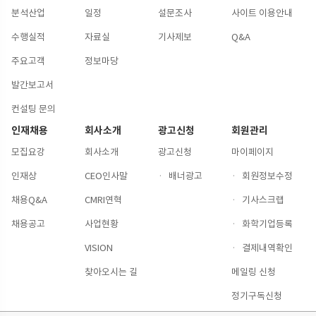
분석산업
일정
설문조사
사이트 이용안내
수행실적
자료실
기사제보
Q&A
주요고객
정보마당
발간보고서
컨설팅 문의
인재채용
회사소개
광고신청
회원관리
모집요강
회사소개
광고신청
마이페이지
인재상
CEO인사말
·
배너광고
·
회원정보수정
채용Q&A
CMRI연혁
·
기사스크랩
채용공고
사업현황
·
화학기업등록
VISION
·
결제내역확인
찾아오시는 길
메일링 신청
정기구독신청