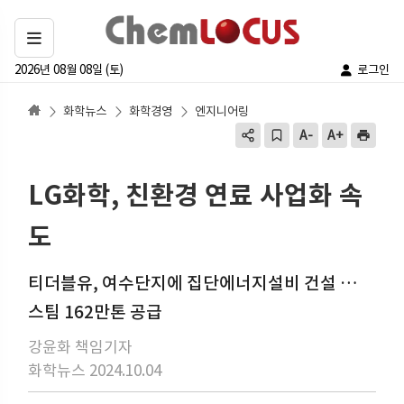
2026년 08월 08일 (토)
로그인
화학뉴스
화학경영
엔지니어링
LG화학, 친환경 연료 사업화 속
도
티더블유, 여수단지에 집단에너지설비 건설 …
스팀 162만톤 공급
강윤화 책임기자
화학뉴스 2024.10.04