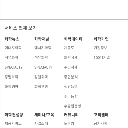
서비스 전체 보기
화학뉴스
화학저널
화학데이터
화학기업
에너지화학
에너지화학
계통도
기업정보
석유화학
석유화학
화학시세
100대기업
SPECIALTY
SPECIALTY
주간시세
정밀화학
정밀화학
종합분석
화학경영
화학경영
생산능력
수급동향
수출입동향
화학컨설팅
세미나/교육
커뮤니티
고객센터
제공서비스
사업소개
토론방
공지사항