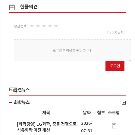
한줄의견
★
★
★
★
★
평점 선택
(
0
/ 500 글자)
로그인 후 이용할 수 있습니다.
로그인
관련뉴스
화학뉴스
제목
날짜
첨부
스크랩
2026-
[화학경영] LG화학, 중동 전쟁으로
석유화학 마진 개선
07-31