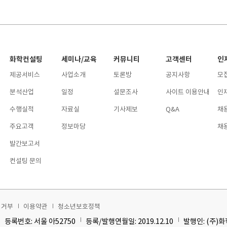
화학컨설팅
세미나/교육
커뮤니티
고객센터
인
제공서비스
사업소개
토론방
공지사항
모
분석산업
일정
설문조사
사이트 이용안내
인
수행실적
자료실
기사제보
Q&A
채
주요고객
정보마당
채
발간보고서
컨설팅 문의
집거부
이용약관
청소년보호정책
등록번호: 서울 아52750
등록/발행연월일: 2019.12.10
발행인: (주)