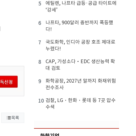
에틸렌, 나프타 급등·공급 타이트에
5
‘강세’
획
나프타, 900달러 중반까지 폭등했
6
며
다!
이
국도화학, 인디아 공장 호조 제대로
7
누렸다!
CAP, 가성소다‧EDC 생산능력 확
8
대 검토
화학공장, 2027년 말까지 화재위험
9
전수조사
검찰, LG・한화・롯데 등 7곳 압수
10
수색
목록
화학기업