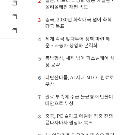
일본, 나프타 다양화 성공 에틸렌‧
2
폴리올레핀 재편 속도
중국, 2030년 화학대국 넘어 화학
3
강국 목표
세계 각국 앞다투어 정책 마련 해
4
운‧자동차 상업화 본격화
동남합성, 세제 넘어 퍼스널케어 시
5
장 공략
티탄산바륨, AI 시대 MLCC 원료로
6
부상
원료 부족에 수급 불균형 에탄올이
7
대안으로 부상
중국, PE 줄이고 에틸렌 집중 전쟁
8
끝나자마자 원상태 복귀