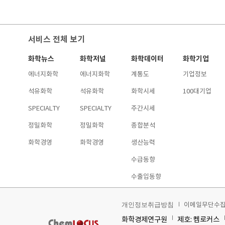
서비스 전체 보기
화학뉴스
화학저널
화학데이터
화학기업
에너지화학
에너지화학
계통도
기업정보
석유화학
석유화학
화학시세
100대기업
SPECIALTY
SPECIALTY
주간시세
정밀화학
정밀화학
종합분석
화학경영
화학경영
생산능력
수급동향
수출입동향
이메일무단수
개인정보취급방침
화학경제연구원
제호: 켐로커스