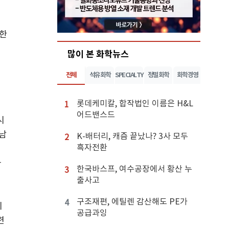
감한
많이 본 화학뉴스
이
전체
석유화학
SPECIALTY
정밀화학
화학경영
노
롯데케미칼, 합작법인 이름은 H&L
1
어드밴스드
시
남
K-배터리, 캐즘 끝났나? 3사 모두
2
흑자전환
사
한국바스프, 여수공장에서 황산 누
3
출사고
결
구조재편, 에틸렌 감산해도 PE가
4
기
공급과잉
련