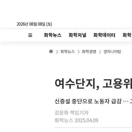
2026년 08월 08일 (토)
화학뉴스
화학저널
화학데이터
화학
화학뉴스
화학경영
엔지니어링
여수단지, 고용위
신증설 중단으로 노동자 급감 …
강윤화 책임기자
화학뉴스 2025.04.09