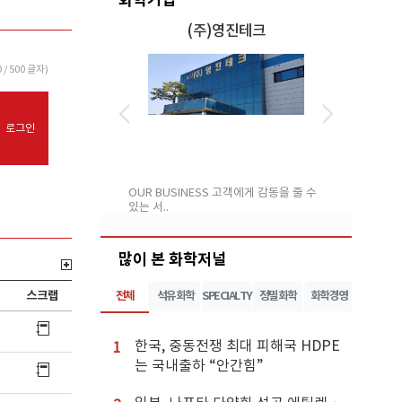
세이 주식회사
(주)영진테크
0
/ 500 글자)
로그인
 수지 첨가제, 윤활유
OUR BUSINESS 고객에게 감동을 줄 수
주식회사 팬브릿
있는 서..
체 보유 ..
많이 본 화학저널
스크랩
전체
석유화학
SPECIALTY
정밀화학
화학경영
한국, 중동전쟁 최대 피해국 HDPE
1
는 국내출하 “안간힘”