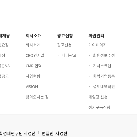
재채용
회사소개
광고신청
회원관리
집요강
회사소개
광고신청
마이페이지
재상
CEO인사말
·
배너광고
·
회원정보수정
용Q&A
CMRI연혁
·
기사스크랩
용공고
사업현황
·
화학기업등록
VISION
·
결제내역확인
찾아오시는 길
메일링 신청
정기구독신청
화학경제연구원 서경선
편집인: 서경선