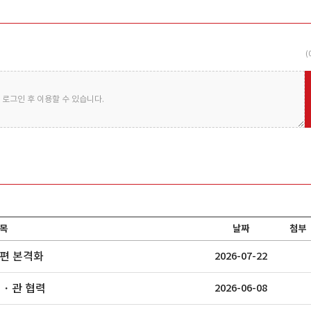
코리아
금호석유화학
한국산요카
(
로그인 후 이용할 수 있습니다.
operation,
1970년 설립된 금호석유화학은 세계 최
계면활성제를 비롯
대 생산능력을 ..
첨가제 등 각종..
목
날짜
첨부
재편 본격화
2026-07-22
민・관 협력
2026-06-08