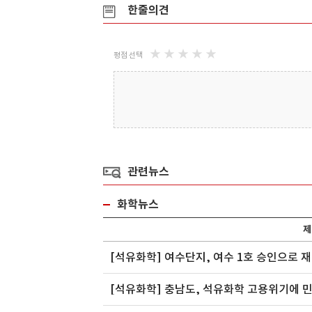
한줄의견
소재
(주)대아콤텍
쇼와코산
★
★
★
★
★
평점 선택
재 개발 및 양
(주)대아콤텍은 2007년 설립아래 고 기능
쇼와코산은 일본의 KAO C
성컴파운드,..
SUMI..
관련뉴스
화학뉴스
제
[석유화학] 여수단지, 여수 1호 승인으로 
[석유화학] 충남도, 석유화학 고용위기에 