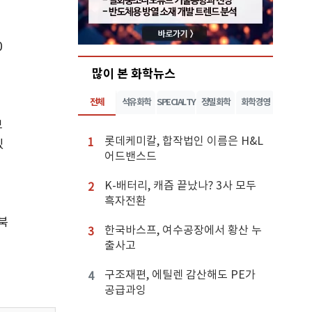
0
많이 본 화학뉴스
분
전체
석유화학
SPECIALTY
정밀화학
화학경영
보
롯데케미칼, 합작법인 이름은 H&L
1
있
어드밴스드
차
K-배터리, 캐즘 끝났나? 3사 모두
2
흑자전환
북
한국바스프, 여수공장에서 황산 누
3
출사고
구조재편, 에틸렌 감산해도 PE가
4
공급과잉