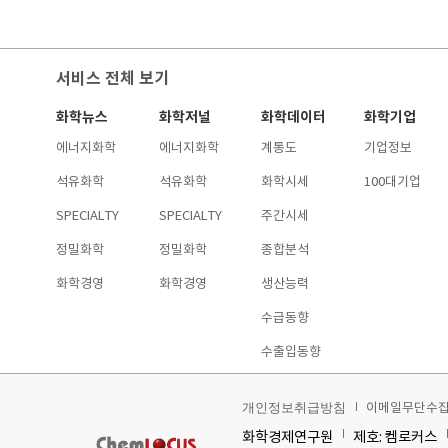
서비스 전체 보기
화학뉴스
화학저널
화학데이터
화학기업
에너지화학
에너지화학
계통도
기업정보
석유화학
석유화학
화학시세
100대기업
SPECIALTY
SPECIALTY
주간시세
정밀화학
정밀화학
종합분석
화학경영
화학경영
생산능력
수급동향
수출입동향
이메일무단수
개인정보취급방침
화학경제연구원
제호: 켐로커스