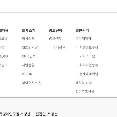
재채용
회사소개
광고신청
회원관리
집요강
회사소개
광고신청
마이페이지
재상
CEO인사말
·
배너광고
·
회원정보수정
용Q&A
CMRI연혁
·
기사스크랩
용공고
사업현황
·
화학기업등록
VISION
·
결제내역확인
찾아오시는 길
메일링 신청
정기구독신청
화학경제연구원 서경선
편집인: 서경선