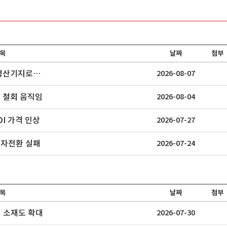
코리아
금호석유화학
한국산요카
목
날짜
첨부
 생산기지로…
2026-08-07
 철회 움직임
2026-08-04
operation,
1970년 설립된 금호석유화학은 세계 최
계면활성제를 비롯
대 생산능력을 ..
첨가제 등 각종..
I 가격 인상
2026-07-27
흑자전환 실패
2026-07-24
목
날짜
첨부
체 소재도 확대
2026-07-30