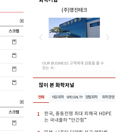
세이 주식회사
(주)영진테크
스크랩
 수지 첨가제, 윤활유
OUR BUSINESS 고객에게 감동을 줄 수
주식회사 팬브릿
있는 서..
체 보유 ..
많이 본 화학저널
전체
석유화학
SPECIALTY
정밀화학
화학경영
스크랩
한국, 중동전쟁 최대 피해국 HDPE
1
는 국내출하 “안간힘”