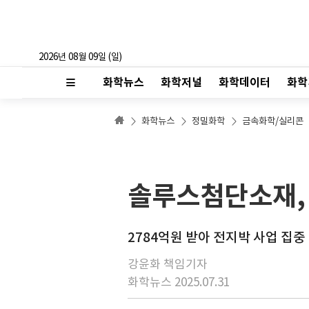
2026년 08월 09일 (일)
화학뉴스
화학저널
화학데이터
화학
화학뉴스
정밀화학
금속화학/실리콘
솔루스첨단소재, 
2784억원 받아 전지박 사업 집중
강윤화 책임기자
화학뉴스 2025.07.31