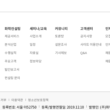
화학컨설팅
세미나/교육
커뮤니티
고객센터
인
제공서비스
사업소개
토론방
공지사항
모
분석산업
일정
설문조사
사이트 이용안내
인
수행실적
자료실
기사제보
Q&A
채
주요고객
정보마당
채
발간보고서
컨설팅 문의
집거부
이용약관
청소년보호정책
등록번호: 서울 아52750
등록/발행연월일: 2019.12.10
발행인: (주)