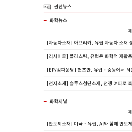
관련뉴스
소재
(주)대아콤텍
쇼와코산
화학뉴스
제
[자동차소재] 아프리카, 유럽 자동차 소재
[리사이클] 플라스틱, 유럽은 화학적 재활용
재 개발 및 양
(주)대아콤텍은 2007년 설립아래 고 기능
쇼와코산은 일본의 KAO C
성컴파운드,..
SUMI..
[EP/컴파운딩] 헌츠만, 유럽‧중동에서 MD
[전자소재] 솔루스첨단소재, 전쟁 여파로 
화학저널
제
[반도체소재] 미국‧유럽, AI와 함께 반도