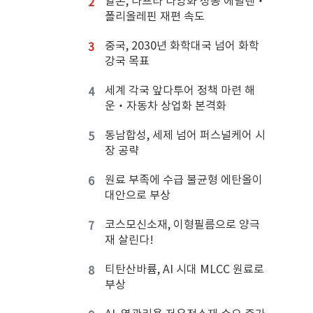
일본, 나프타 다양화 성공 에틸렌‧
2
폴리올레핀 재편 속도
중국, 2030년 화학대국 넘어 화학
3
강국 목표
세계 각국 앞다투어 정책 마련 해
4
운‧자동차 상업화 본격화
동남합성, 세제 넘어 퍼스널케어 시
5
장 공략
원료 부족에 수급 불균형 에탄올이
6
대안으로 부상
코스모신소재, 이형필름으로 양극
7
재 살린다!
티탄산바륨, AI 시대 MLCC 원료로
8
부상