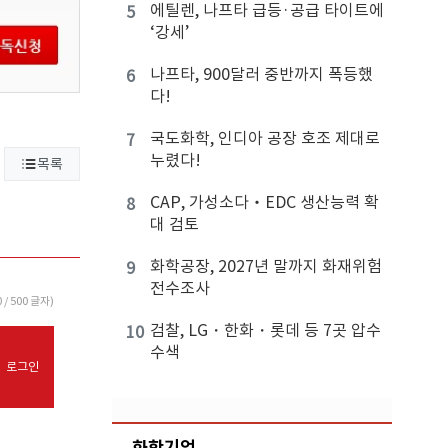
에틸렌, 나프타 급등·공급 타이트에
5
‘강세’
나프타, 900달러 중반까지 폭등했
6
다!
국도화학, 인디아 공장 호조 제대로
7
누렸다!
목록
CAP, 가성소다‧EDC 생산능력 확
8
대 검토
화학공장, 2027년 말까지 화재위험
9
전수조사
0
/ 500 글자)
검찰, LG・한화・롯데 등 7곳 압수
10
수색
로그인
화학기업