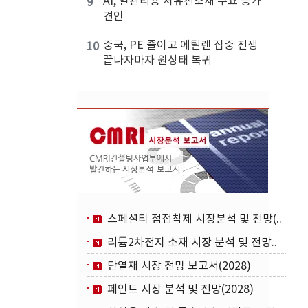
AI, 열관리용 저유전소재 수요 증가
9
견인
중국, PE 줄이고 에틸렌 집중 전쟁
10
끝나자마자 원상태 복귀
스페셜티 점접착제 시장분석 및 전망(..
리튬2차전지 소재 시장 분석 및 전망..
단열재 시장 전망 보고서(2028)
페인트 시장 분석 및 전망(2028)