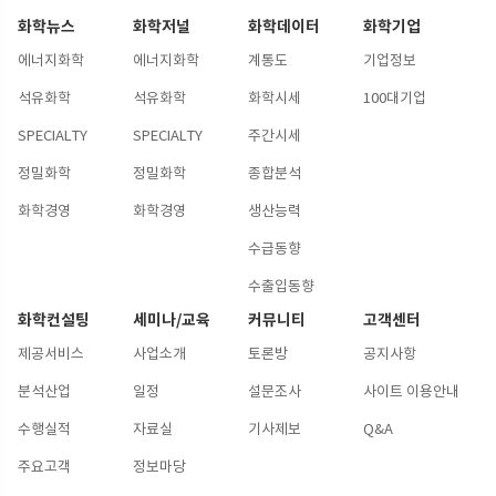
화학뉴스
화학저널
화학데이터
화학기업
에너지화학
에너지화학
계통도
기업정보
석유화학
석유화학
화학시세
100대기업
SPECIALTY
SPECIALTY
주간시세
정밀화학
정밀화학
종합분석
화학경영
화학경영
생산능력
수급동향
수출입동향
화학컨설팅
세미나/교육
커뮤니티
고객센터
제공서비스
사업소개
토론방
공지사항
분석산업
일정
설문조사
사이트 이용안내
수행실적
자료실
기사제보
Q&A
주요고객
정보마당