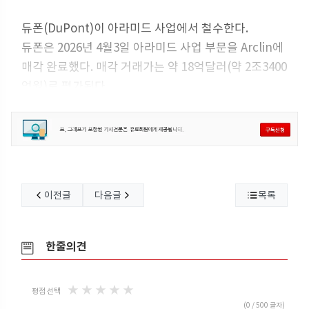
듀폰(DuPont)이 아라미드 사업에서 철수한다.
듀폰은 2026년 4월3일 아라미드 사업 부문을 Arclin에
매각 완료했다. 매각 거래가는 약 18억달러(약 2조3400
억원)로 평가된다.
듀폰은 아라미드 사업 매각을 통해 현금 수익 약 12억달
러와 미수금 3억달러, Arclin의 지분 중 16%에 해당하
는 비지배 보통주 지분을 확보하게 된다. 지분 가치는
약 3억2500달러에 달한다.
소재 전문기업인 Arclin은 미국 조지아주(Georgia)에
이전글
다음글
목록
본사를 두고 있으며 캐나다, 영국, 미국에 총 18개의 생
산법인을 운영하고 있다. 건축, 농업, 교통, 기상, 소방,
제약, 전자 등 다양한 사업 분야에 소재를 공급하며 주
한줄의견
요 생산제품은 요소(Urea), 멜라민(Melamin
★
★
★
★
★
평점 선택
(
0
/ 500 글자)