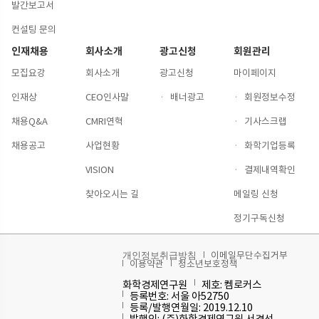
발간보고서
컨설팅 문의
인재채용
회사소개
광고신청
회원관리
모집요강
회사소개
광고신청
마이페이지
인재상
CEO인사말
·
배너광고
·
회원정보수정
채용Q&A
CMRI연혁
·
기사스크랩
채용공고
사업현황
·
화학기업등록
VISION
·
결제내역확인
찾아오시는 길
메일링 신청
정기구독신청
이메일무단수집거부
개인정보취급방침
이용약관
청소년보호정책
화학경제연구원
제호: 켐로커스
등록번호: 서울 아52750
등록/발행연월일: 2019.12.10