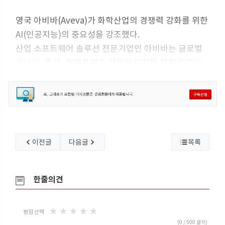
영국 아비바(Aveva)가 화학산업의 경쟁력 강화를 위한
AI(인공지능)의 중요성을 강조했다.
산업 소프트웨어 솔루션 전문기업인 아비바는 글로벌
에너지, 조선, 해양플랜트 산업의 디지털 전환(DX)에
기여하고 있다. 아마존 웹 서비스(AWS), 엔비디아(NVI
DIA) 등과도 협업하는 디지털 트윈 분야의 주요기업으
로써 국내에서도 전국 화학공학 공정설계 경진대회 후
원, 아비바 데이 코리아 개최 등으로 석유화학산업의 D
X를 지원하고 있다.
이전글
다음글
목록
한줄의견
★
★
★
★
★
평점 선택
(
0
/ 500 글자)