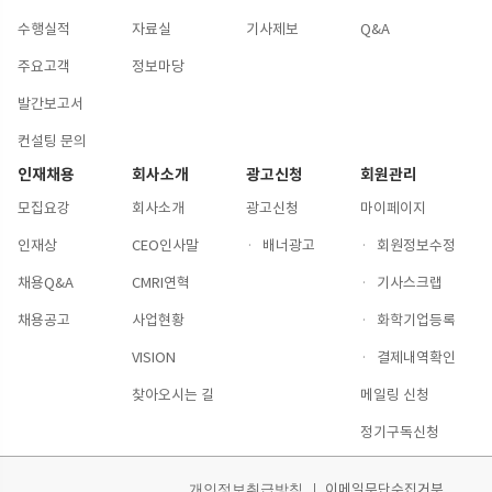
수행실적
자료실
기사제보
Q&A
주요고객
정보마당
발간보고서
컨설팅 문의
인재채용
회사소개
광고신청
회원관리
모집요강
회사소개
광고신청
마이페이지
인재상
CEO인사말
·
배너광고
·
회원정보수정
채용Q&A
CMRI연혁
·
기사스크랩
채용공고
사업현황
·
화학기업등록
VISION
·
결제내역확인
찾아오시는 길
메일링 신청
정기구독신청
이메일무단수집거부
개인정보취급방침