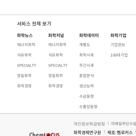
서비스 전체 보기
화학뉴스
화학저널
화학데이터
화학기업
에너지화학
에너지화학
계통도
기업정보
석유화학
석유화학
화학시세
100대기업
SPECIALTY
SPECIALTY
주간시세
정밀화학
정밀화학
종합분석
화학경영
화학경영
생산능력
수급동향
수출입동향
이메일무단수
개인정보취급방침
화학경제연구원
제호: 켐로커스