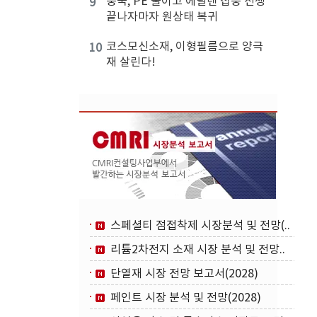
중국, PE 줄이고 에틸렌 집중 전쟁
9
끝나자마자 원상태 복귀
코스모신소재, 이형필름으로 양극
10
재 살린다!
스페셜티 점접착제 시장분석 및 전망(..
리튬2차전지 소재 시장 분석 및 전망..
단열재 시장 전망 보고서(2028)
페인트 시장 분석 및 전망(2028)