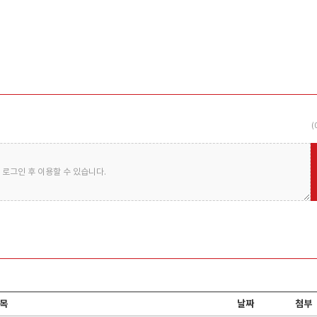
유화학
한국산요카세이 주식회사
(주
(
유화학은 세계 최
계면활성제를 비롯 수지 첨가제, 윤활유
OUR BUSINES
첨가제 등 각종..
있는 서..
로그인 후 이용할 수 있습니다.
목
날짜
첨부