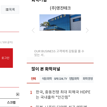
)영진테크
(주)팬브릿지
인터
목록
0
/ 500 글자)
S 고객에게 감동을 줄 수
주식회사 팬브릿지 (PAN BRIDGE)는 자
ISO TAN
체 보유 ..
(GLOBAL..
로그인
많이 본 화학저널
전체
석유화학
SPECIALTY
정밀화학
화학경영
한국, 중동전쟁 최대 피해국 HDPE
1
는 국내출하 “안간힘”
스크랩