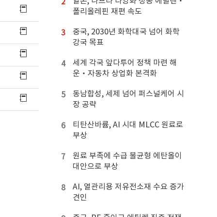
일본, 나프타 다양화 성공 에틸렌‧
2
폴리올레핀 재편 속도
중국, 2030년 화학대국 넘어 화학
3
강국 목표
세계 각국 앞다투어 정책 마련 해
4
운‧자동차 상업화 본격화
동남합성, 세제 넘어 퍼스널케어 시
5
장 공략
티탄산바륨, AI 시대 MLCC 원료로
6
부상
원료 부족에 수급 불균형 에탄올이
7
대안으로 부상
AI, 열관리용 저유전소재 수요 증가
8
견인