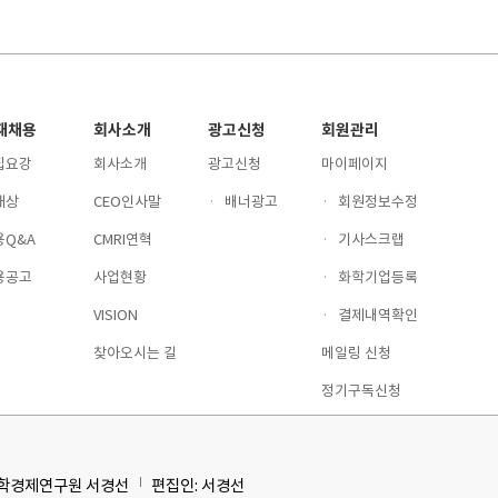
재채용
회사소개
광고신청
회원관리
집요강
회사소개
광고신청
마이페이지
재상
CEO인사말
·
배너광고
·
회원정보수정
용Q&A
CMRI연혁
·
기사스크랩
용공고
사업현황
·
화학기업등록
VISION
·
결제내역확인
찾아오시는 길
메일링 신청
정기구독신청
화학경제연구원 서경선
편집인: 서경선