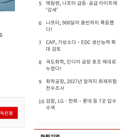
에틸렌, 나프타 급등·공급 타이트에
5
‘강세’
나프타, 900달러 중반까지 폭등했
6
다!
6
CAP, 가성소다‧EDC 생산능력 확
7
대 검토
국도화학, 인디아 공장 호조 제대로
8
누렸다!
화학공장, 2027년 말까지 화재위험
9
전수조사
검찰, LG・한화・롯데 등 7곳 압수
10
수색
화학기업