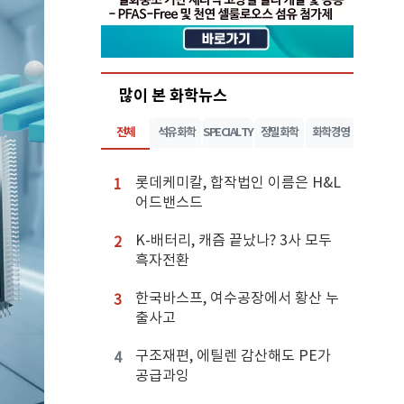
많이 본 화학뉴스
전체
석유화학
SPECIALTY
정밀화학
화학경영
롯데케미칼, 합작법인 이름은 H&L
1
어드밴스드
K-배터리, 캐즘 끝났나? 3사 모두
2
흑자전환
한국바스프, 여수공장에서 황산 누
3
출사고
구조재편, 에틸렌 감산해도 PE가
4
공급과잉