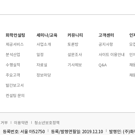
화학컨설팅
세미나/교육
커뮤니티
고객센터
인
제공서비스
사업소개
토론방
공지사항
모
분석산업
일정
설문조사
사이트 이용안내
인
수행실적
자료실
기사제보
Q&A
채
주요고객
정보마당
채
발간보고서
컨설팅 문의
집거부
이용약관
청소년보호정책
등록번호: 서울 아52750
등록/발행연월일: 2019.12.10
발행인: (주)