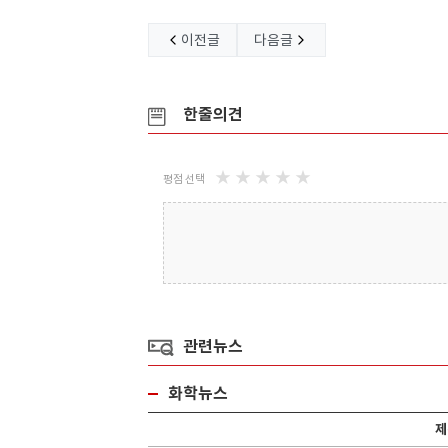
텍
쇼와코산코리아
금호석
이전글
다음글
한줄의견
★
★
★
★
★
평점 선택
립아래 고 기능
쇼와코산은 일본의 KAO Coperation,
1970년 설립된 금호석
SUMI..
대 생산능력을 ..
관련뉴스
화학뉴스
제