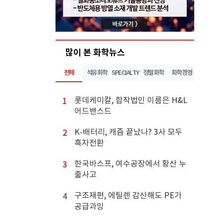
많이 본 화학뉴스
전체
석유화학
SPECIALTY
정밀화학
화학경영
롯데케미칼, 합작법인 이름은 H&L
1
어드밴스드
K-배터리, 캐즘 끝났나? 3사 모두
2
흑자전환
한국바스프, 여수공장에서 황산 누
3
출사고
구조재편, 에틸렌 감산해도 PE가
4
공급과잉