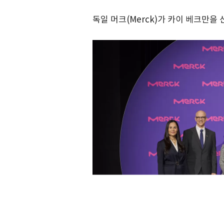
독일 머크(Merck)가 카이 베크만을