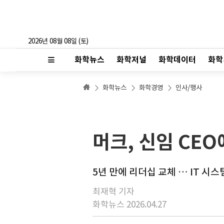
2026년 08월 08일 (토)
화학뉴스
화학저널
화학데이터
화학
화학뉴스
화학경영
인사/행사
머크, 신임 CE
5년 만에 리더십 교체 … IT 시
최재혁 기자
화학뉴스 2026.04.27