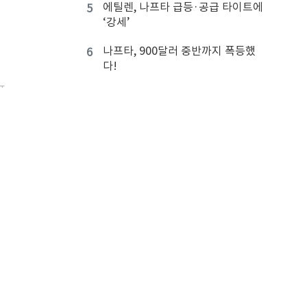
에틸렌, 나프타 급등·공급 타이트에
5
‘강세’
나프타, 900달러 중반까지 폭등했
6
다!
프
국도화학, 인디아 공장 호조 제대로
7
.
누렸다!
CAP, 가성소다‧EDC 생산능력 확
8
대 검토
화학공장, 2027년 말까지 화재위험
9
목록
전수조사
검찰, LG・한화・롯데 등 7곳 압수
10
수색
0
/ 500 글자)
화학기업