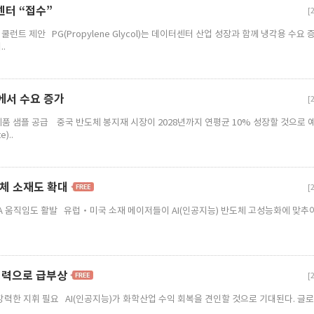
센터 “접수”
[
성해운항공
나노실리칸첨단소재
(주
쿨런트 제안 PG(Propylene Glycol)는 데이터센터 산업 성장과 함께 냉각용 수요
.
에서 수요 증가
[
상제품 샘플 공급 중국 반도체 봉지재 시장이 2028년까지 연평균 10% 성장할 것으로 
)..
은 국제운송 포워
2007년 설립이후 나노 신소재 개발 및 양
(주)대아콤텍은 2
산을 위한 ..
성컴파운드,..
도체 소재도 확대
[
&A 움직임도 활발 유럽‧미국 소재 메이저들이 AI(인공지능) 반도체 고성능화에 맞추
경쟁력으로 급부상
[
 강력한 지휘 필요 AI(인공지능)가 화학산업 수익 회복을 견인할 것으로 기대된다. 글로