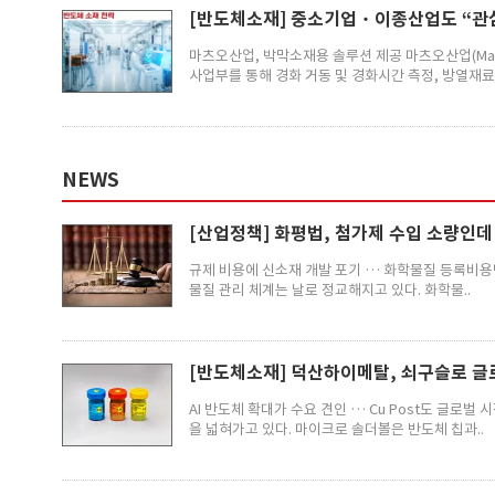
[반도체소재] 중소기업‧이종산업도 “관
마츠오산업, 박막소재용 솔루션 제공 마츠오산업(Mat
사업부를 통해 경화 거동 및 경화시간 측정, 방열재료(T
NEWS
[산업정책] 화평법, 첨가제 수입 소량인데
규제 비용에 신소재 개발 포기 … 화학물질 등록비용
물질 관리 체계는 날로 정교해지고 있다. 화학물..
[반도체소재] 덕산하이메탈, 쇠구슬로 글로
AI 반도체 확대가 수요 견인 … Cu Post도 글
을 넓혀가고 있다. 마이크로 솔더볼은 반도체 칩과..