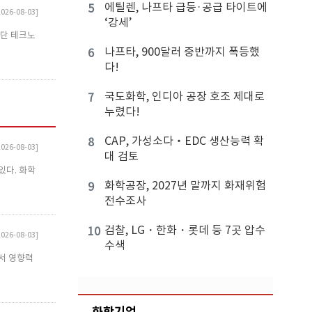
에틸렌, 나프타 급등·공급 타이트에
5
2026-08-03]
‘강세’
첨단 테크노
나프타, 900달러 중반까지 폭등했
6
다!
국도화학, 인디아 공장 호조 제대로
7
누렸다!
CAP, 가성소다‧EDC 생산능력 확
8
2026-08-03]
대 검토
있다. 화학
화학공장, 2027년 말까지 화재위험
9
전수조사
검찰, LG・한화・롯데 등 7곳 압수
10
2026-08-03]
수색
에서 영향력
화학기업