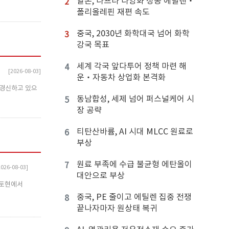
일본, 나프타 다양화 성공 에틸렌‧
2
폴리올레핀 재편 속도
중국, 2030년 화학대국 넘어 화학
3
강국 목표
세계 각국 앞다투어 정책 마련 해
4
[2026-08-03]
운‧자동차 상업화 본격화
 경신하고 있으
동남합성, 세제 넘어 퍼스널케어 시
5
장 공략
티탄산바륨, AI 시대 MLCC 원료로
6
부상
원료 부족에 수급 불균형 에탄올이
7
2026-08-03]
대안으로 부상
모토현에서
중국, PE 줄이고 에틸렌 집중 전쟁
8
끝나자마자 원상태 복귀