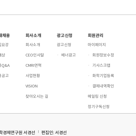
재채용
회사소개
광고신청
회원관리
집요강
회사소개
광고신청
마이페이지
재상
CEO인사말
·
배너광고
·
회원정보수정
용Q&A
CMRI연혁
·
기사스크랩
용공고
사업현황
·
화학기업등록
VISION
·
결제내역확인
찾아오시는 길
메일링 신청
정기구독신청
화학경제연구원 서경선
편집인: 서경선