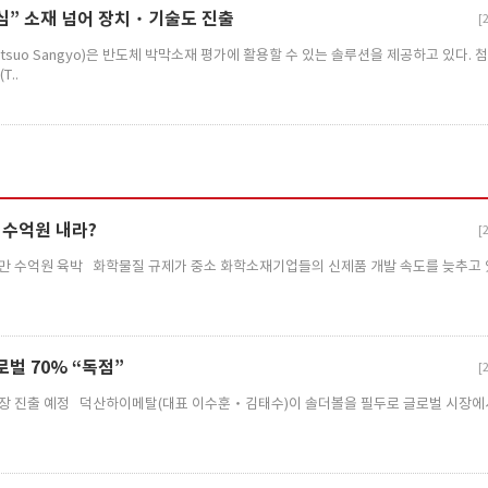
심” 소재 넘어 장치‧기술도 진출
[
suo Sangyo)은 반도체 박막소재 평가에 활용할 수 있는 솔루션을 제공하고 있다. 
..
 수억원 내라?
[
만 수억원 육박 화학물질 규제가 중소 화학소재기업들의 신제품 개발 속도를 늦추고 
벌 70% “독점”
[
로벌 시장 진출 예정 덕산하이메탈(대표 이수훈‧김태수)이 솔더볼을 필두로 글로벌 시장