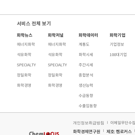
서비스 전체 보기
화학뉴스
화학저널
화학데이터
화학기업
에너지화학
에너지화학
계통도
기업정보
석유화학
석유화학
화학시세
100대기업
SPECIALTY
SPECIALTY
주간시세
정밀화학
정밀화학
종합분석
화학경영
화학경영
생산능력
수급동향
수출입동향
이메일무단수
개인정보취급방침
화학경제연구원
제호: 켐로커스