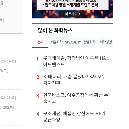
 유
03]
많이 본 화학뉴스
전체
석유화학
SPECIALTY
정밀화학
화학경영
롯데케미칼, 합작법인 이름은 H&L
1
2026-08-03]
어드밴스드
장했고,
K-배터리, 캐즘 끝났나? 3사 모두
2
흑자전환
한국바스프, 여수공장에서 황산 누
3
2026-08-03]
출사고
는 2023년
구조재편, 에틸렌 감산해도 PE가
4
공급과잉