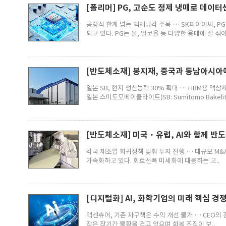
[폴리머] PG, 고순도 정제 냉매로 데이터
㈜
어썸레이
주식회사 은
공랭식 한계 넘는 액체냉각 주목 … SK피아이씨, PG 
되고 있다. PG는 물, 알코올 등 다양한 용매에 잘 섞이.
[반도체소재] 봉지재, 중국과 동남아시아
일본 SB, 현지 생산능력 30% 확대 … HBM용 액
일본 스미토모베이클라이트(SB: Sumitomo Bakelite
소다 생산 및
어썸레이는 자체 연구 개발한 CNT 섬유
저희 (주)은성해운항공
와 CNT 멤..
더로 일반품부..
[반도체소재] 미국‧유럽, AI와 함께 반
각국 제조업 회귀정책 맞춰 투자 진행 … 대규모 M
가속화하고 있다. 회로선폭 미세화에 대응하는 고..
[디지털화] AI, 화학기업의 미래 핵심 
액센츄어, 기존 자구책은 수익 개선 불가 … CEO의
장은 장기간 불황을 겪고 있으며 회복 조짐이 보..