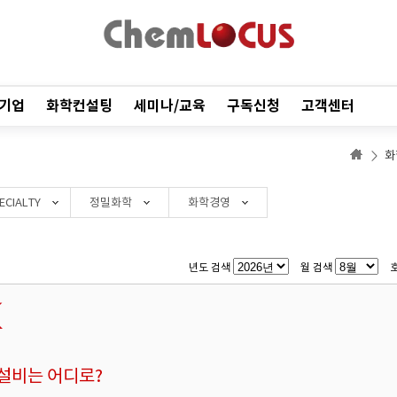
기업
화학컨설팅
세미나/교육
구독신청
고객센터
화
ECIALTY
정밀화학
화학경영
년도 검색
월 검색
설비는 어디로?