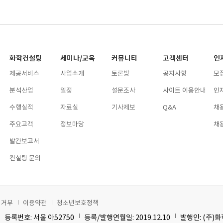
화학컨설팅
세미나/교육
커뮤니티
고객센터
인
제공서비스
사업소개
토론방
공지사항
모
분석산업
일정
설문조사
사이트 이용안내
인
수행실적
자료실
기사제보
Q&A
채
주요고객
정보마당
채
발간보고서
컨설팅 문의
집거부
이용약관
청소년보호정책
등록번호: 서울 아52750
등록/발행연월일: 2019.12.10
발행인: (주)