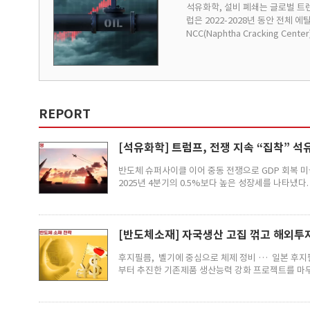
석유화학, 설비 폐쇄는 글로벌 트
럽은 2022-2028년 동안 전체
NCC(Naphtha Cracking Cent
REPORT
[석유화학] 트럼프, 전쟁 지속 “집착” 
반도체 슈퍼사이클 이어 중동 전쟁으로 GDP 회복 미국
2025년 4분기의 0.5%보다 높은 성장세를 나타냈다. 주
[반도체소재] 자국생산 고집 꺾고 해외투
후지필름, 벨기에 중심으로 체제 정비 … 일본 후지필름(Fuji
부터 추진한 기존제품 생산능력 강화 프로젝트를 마무