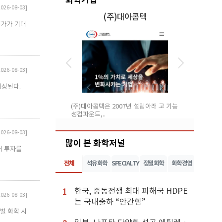
2026-08-03]
)대아콤텍
쇼와코산코리아
 증가가 기대
2026-08-03]
예상된다.
007년 설립아래 고 기능
쇼와코산은 일본의 KAO Coperation,
1970년 설
SUMI..
대 생산능력을
2026-08-03]
많이 본 화학저널
어 투자를
전체
석유화학
SPECIALTY
정밀화학
화학경영
한국, 중동전쟁 최대 피해국 HDPE
1
2026-08-03]
는 국내출하 “안간힘”
벌 화학 시