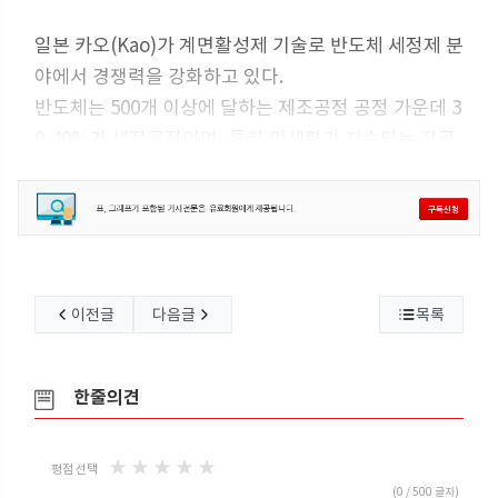
일본 카오(Kao)가 계면활성제 기술로 반도체 세정제 분
야에서 경쟁력을 강화하고 있다.
반도체는 500개 이상에 달하는 제조공정 공정 가운데 3
0-40%가 세정공정이며, 특히 미세화가 지속되는 전공
정에서 나노 패턴에 손상을 주지 않고 오염물질만 제거
하는 초정밀 세정이 요구되고 있다.
카오는 계면활성 제어 및 표면개질, 기능성 분자 설계기
술을 보유하고 있으며 반도체 분야에서 전공정과 후공
정 모두를 대상으로 세정제를 개발하고 있다.
이전글
다음글
목록
극미세 구조 내부의 오염 제거와 표면 특성 유지가 모두
가능한 세정제를 요구하는 수요기업의 니즈에 대응하
기 위해 연구를 계속하고 있다.
한줄의견
★
★
★
★
★
평점 선택
(
0
/ 500 글자)