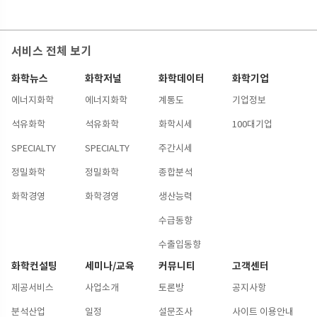
서비스 전체 보기
화학뉴스
화학저널
화학데이터
화학기업
에너지화학
에너지화학
계통도
기업정보
석유화학
석유화학
화학시세
100대기업
SPECIALTY
SPECIALTY
주간시세
정밀화학
정밀화학
종합분석
화학경영
화학경영
생산능력
수급동향
수출입동향
화학컨설팅
세미나/교육
커뮤니티
고객센터
제공서비스
사업소개
토론방
공지사항
분석산업
일정
설문조사
사이트 이용안내