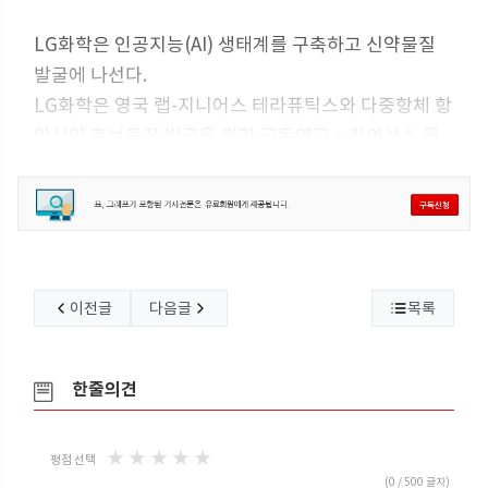
LG화학은 인공지능(AI) 생태계를 구축하고 신약물질
발굴에 나선다.
LG화학은 영국 랩-지니어스 테라퓨틱스와 다중항체 항
암신약 후보물질 발굴을 위한 공동연구‧라이선스 옵
션 계약을 체결했다고 6월18일 밝혔다.
LG화학은 랩-지니어스에게 계약금과 연구비를 지급하
며, 양사는 합의한 공동연구 결과 평가 기준에 따라 후
속 개발과 라이선스 옵션 행사 여부를 결정하기로 했다.
랩-지니어스는 머신러닝과 고속 대량 실험(HTE) 기
이전글
다음글
목록
술‧장비를 결합해 치료 항체를 최적화하는 플랫폼을
자체 개발해 운영하는 바이오텍이다.
앞서 시리즈B 투자를 유치했고 글로벌 빅파마와 전략
한줄의견
적 파트너십을 체결하기도 했다.
LG화학은 공동 연구를 통해 항체 신약 후보물질 발굴
★
★
★
★
★
평점 선택
소요 시간을
(
0
/ 500 글자)