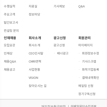
수행실적
자료실
기사제보
Q&A
주요고객
정보마당
발간보고서
컨설팅 문의
인재채용
회사소개
광고신청
회원관리
모집요강
회사소개
광고신청
마이페이지
인재상
CEO인사말
·
배너광고
·
회원정보수정
채용Q&A
CMRI연혁
·
기사스크랩
채용공고
사업현황
·
화학기업등록
VISION
·
결제내역확인
찾아오시는 길
메일링 신청
정기구독신청
이메일무단수집거부
개인정보취급방침