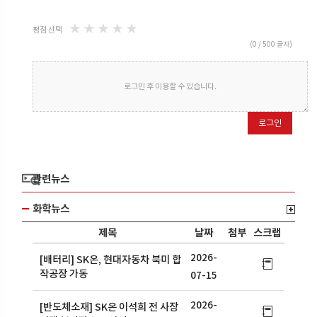
★
★
★
★
★
평점 선택
(
0
/ 500 글자)
로그인 후 이용할 수 있습니다.
로그인
관련뉴스
화학뉴스
제목
날짜
첨부
스크랩
2026-
[배터리] SK온, 현대자동차 북미 합
작공장 가동
07-15
2026-
[반도체소재] SK온 이석희 전 사장