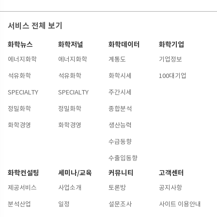
서비스 전체 보기
화학뉴스
화학저널
화학데이터
화학기업
에너지화학
에너지화학
계통도
기업정보
석유화학
석유화학
화학시세
100대기업
SPECIALTY
SPECIALTY
주간시세
정밀화학
정밀화학
종합분석
화학경영
화학경영
생산능력
수급동향
수출입동향
화학컨설팅
세미나/교육
커뮤니티
고객센터
제공서비스
사업소개
토론방
공지사항
분석산업
일정
설문조사
사이트 이용안내