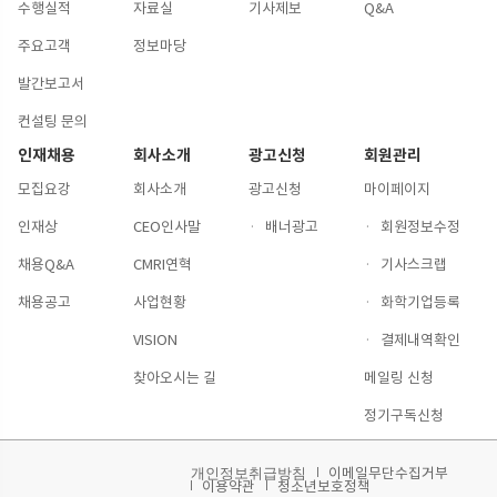
수행실적
자료실
기사제보
Q&A
주요고객
정보마당
발간보고서
컨설팅 문의
인재채용
회사소개
광고신청
회원관리
모집요강
회사소개
광고신청
마이페이지
인재상
CEO인사말
·
배너광고
·
회원정보수정
채용Q&A
CMRI연혁
·
기사스크랩
채용공고
사업현황
·
화학기업등록
VISION
·
결제내역확인
찾아오시는 길
메일링 신청
정기구독신청
이메일무단수집거부
개인정보취급방침
이용약관
청소년보호정책