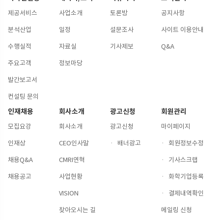
제공서비스
사업소개
토론방
공지사항
분석산업
일정
설문조사
사이트 이용안내
수행실적
자료실
기사제보
Q&A
주요고객
정보마당
발간보고서
컨설팅 문의
인재채용
회사소개
광고신청
회원관리
모집요강
회사소개
광고신청
마이페이지
인재상
CEO인사말
·
배너광고
·
회원정보수정
채용Q&A
CMRI연혁
·
기사스크랩
채용공고
사업현황
·
화학기업등록
VISION
·
결제내역확인
찾아오시는 길
메일링 신청