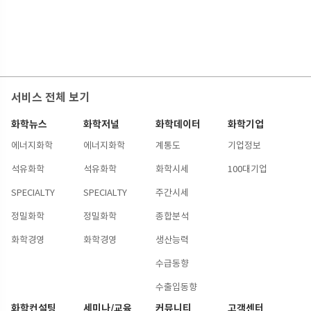
서비스 전체 보기
화학뉴스
화학저널
화학데이터
화학기업
에너지화학
에너지화학
계통도
기업정보
석유화학
석유화학
화학시세
100대기업
SPECIALTY
SPECIALTY
주간시세
정밀화학
정밀화학
종합분석
화학경영
화학경영
생산능력
수급동향
수출입동향
화학컨설팅
세미나/교육
커뮤니티
고객센터