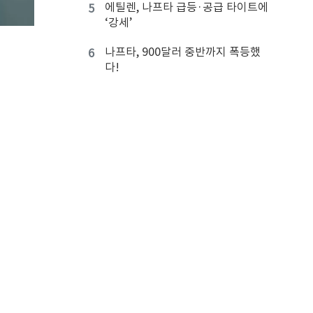
에틸렌, 나프타 급등·공급 타이트에
5
‘강세’
나프타, 900달러 중반까지 폭등했
6
다!
CAP, 가성소다‧EDC 생산능력 확
7
대 검토
국도화학, 인디아 공장 호조 제대로
8
누렸다!
화학공장, 2027년 말까지 화재위험
9
전수조사
검찰, LG・한화・롯데 등 7곳 압수
10
수색
 수
화학기업