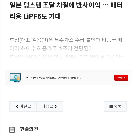
일본 텅스텐 조달 차질에 반사이익 … 배터
리용 LiPF6도 기대
후성(대표 김용민)은 특수가스 수급 불안과 비중국 배
터리 소재 수요 증가로 호조가 전망된다.
후성은 2006년 11월 퍼스텍에서 화학사업 부문을 인적
분할해 설립된 불소화학 전문기업으로, 2007년 울산화
학을 흡수합병해 생산기반을 통합했고 2009년 국내 최
초 육불화텅스텐(WF6) 공장
이전글
다음글
목록
한줄의견