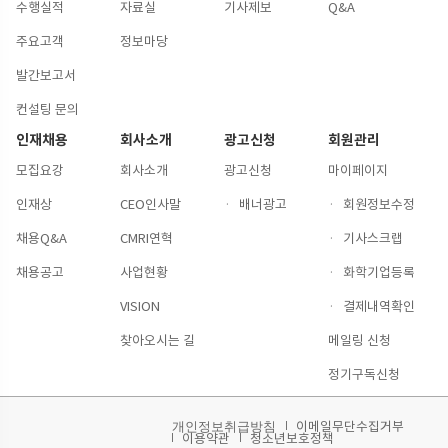
수행실적
자료실
기사제보
Q&A
주요고객
정보마당
발간보고서
컨설팅 문의
인재채용
회사소개
광고신청
회원관리
모집요강
회사소개
광고신청
마이페이지
인재상
CEO인사말
·
배너광고
·
회원정보수정
채용Q&A
CMRI연혁
·
기사스크랩
채용공고
사업현황
·
화학기업등록
VISION
·
결제내역확인
찾아오시는 길
메일링 신청
정기구독신청
이메일무단수집거부
개인정보취급방침
이용약관
청소년보호정책