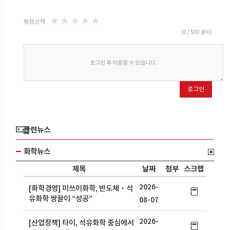
★
★
★
★
★
평점 선택
(
0
/ 500 글자)
로그인 후 이용할 수 있습니다.
로그인
관련뉴스
화학뉴스
제목
날짜
첨부
스크랩
2026-
[화학경영] 미쓰이화학, 반도체‧석
유화학 쌍끌이 “성공”
08-07
2026-
[산업정책] 타이, 석유화학 중심에서