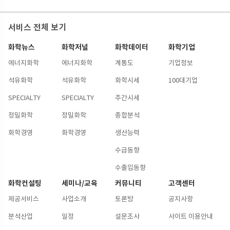
서비스 전체 보기
화학뉴스
화학저널
화학데이터
화학기업
에너지화학
에너지화학
계통도
기업정보
석유화학
석유화학
화학시세
100대기업
SPECIALTY
SPECIALTY
주간시세
정밀화학
정밀화학
종합분석
화학경영
화학경영
생산능력
수급동향
수출입동향
화학컨설팅
세미나/교육
커뮤니티
고객센터
제공서비스
사업소개
토론방
공지사항
분석산업
일정
설문조사
사이트 이용안내