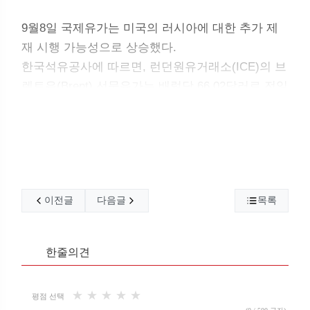
9월8일 국제유가는 미국의 러시아에 대한 추가 제
재 시행 가능성으로 상승했다.
한국석유공사에 따르면, 런던원유거래소(ICE)의 브
렌트유(Brent) 선물유가는 배럴당 66.02달러로 전일
대비 0.52달러 상승했으며 뉴욕상업거래소(NYME
X)의 WTI(서부텍사스 경질유)는 0.39달러 오른 62.
26달러에 거래를 마감했다.
두바이유(Dubai)는 69.24달러로 0.01달러 상승했다.
이전글
다음글
목록
한줄의견
★
★
★
★
★
평점 선택