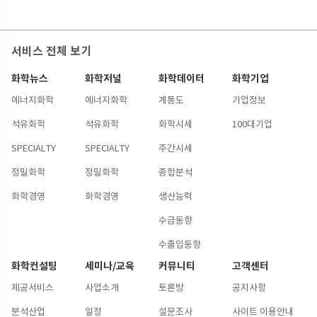
서비스 전체 보기
화학뉴스
화학저널
화학데이터
화학기업
에너지화학
에너지화학
계통도
기업정보
석유화학
석유화학
화학시세
100대기업
SPECIALTY
SPECIALTY
주간시세
정밀화학
정밀화학
종합분석
화학경영
화학경영
생산능력
수급동향
수출입동향
화학컨설팅
세미나/교육
커뮤니티
고객센터
제공서비스
사업소개
토론방
공지사항
분석산업
일정
설문조사
사이트 이용안내