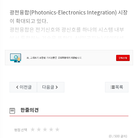
광전융합(Photonics-Electronics Integration) 시장
이 확대되고 있다.
광전융합은 전기신호와 광신호를 하나의 시스템 내부
에서 통합하는 기술을 뜻한다. AI(인공지능) 데이터센
터 확대로 소비 전력과 통신 트래픽이 폭증하면서 주목
받고 있으며 실리콘(Si) 포토닉스, CPO(Co-Package
d Optics)가 대표적이다. 미국과 타이완이 기술 개발을
주도하고 있으며 일본도 적극적으로 참여하고 있다.
이전글
다음글
목록
한줄의견
★
★
★
★
★
평점 선택
(
0
/ 500 글자)