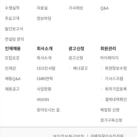
수행실적
자료실
기사제보
Q&A
주요고객
정보마당
발간보고서
컨설팅 문의
인재채용
회사소개
광고신청
회원관리
모집요강
회사소개
광고신청
마이페이지
인재상
CEO인사말
·
배너광고
·
회원정보수정
채용Q&A
CMRI연혁
·
기사스크랩
채용공고
사업현황
·
화학기업등록
VISION
·
결제내역확인
찾아오시는 길
메일링 신청
정기구독신청
이메일무단수집거부
개인정보취급방침