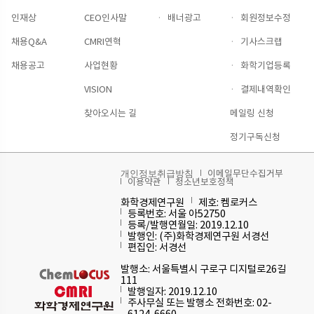
인재상
CEO인사말
·
배너광고
·
회원정보수정
채용Q&A
CMRI연혁
·
기사스크랩
채용공고
사업현황
·
화학기업등록
VISION
·
결제내역확인
찾아오시는 길
메일링 신청
정기구독신청
이메일무단수집거부
개인정보취급방침
이용약관
청소년보호정책
화학경제연구원
제호: 켐로커스
등록번호: 서울 아52750
등록/발행연월일: 2019.12.10
발행인: (주)화학경제연구원 서경선
편집인: 서경선
발행소: 서울특별시 구로구 디지털로26길
111
발행일자: 2019.12.10
주사무실 또는 발행소 전화번호: 02-