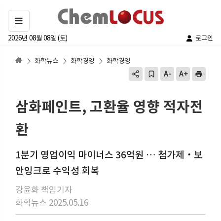
2026년 08월 08일 (토)
로그인
화학뉴스
화학경영
화학경영
삼화페인트, 고환율 영향 적자전
환
1분기 영업이익 마이너스 36억원 … 첨가제‧보
안잉크로 수익성 회복
강윤화 책임기자
화학뉴스 2025.05.16