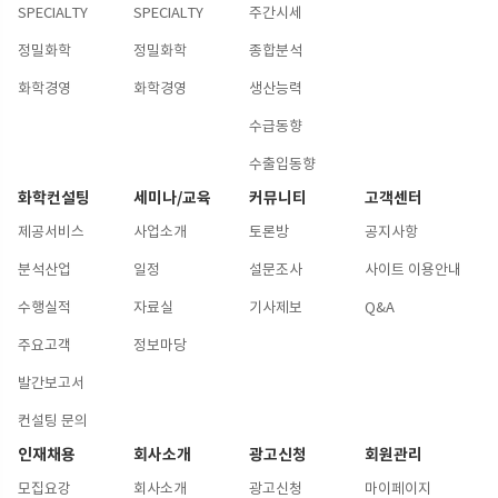
SPECIALTY
SPECIALTY
주간시세
정밀화학
정밀화학
종합분석
화학경영
화학경영
생산능력
수급동향
수출입동향
화학컨설팅
세미나/교육
커뮤니티
고객센터
제공서비스
사업소개
토론방
공지사항
분석산업
일정
설문조사
사이트 이용안내
수행실적
자료실
기사제보
Q&A
주요고객
정보마당
발간보고서
컨설팅 문의
인재채용
회사소개
광고신청
회원관리
모집요강
회사소개
광고신청
마이페이지