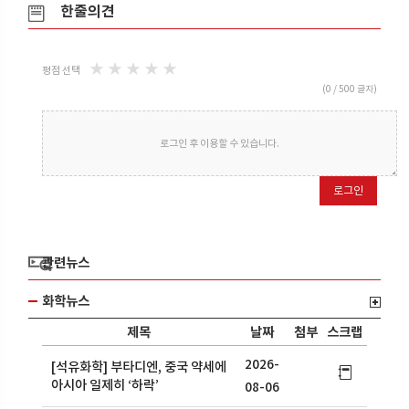
한줄의견
★
★
★
★
★
평점 선택
(
0
/ 500 글자)
로그인 후 이용할 수 있습니다.
로그인
관련뉴스
화학뉴스
제목
날짜
첨부
스크랩
2026-
[석유화학] 부타디엔, 중국 약세에
아시아 일제히 ‘하락’
08-06