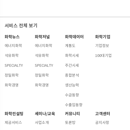
서비스 전체 보기
화학뉴스
화학저널
화학데이터
화학기업
에너지화학
에너지화학
계통도
기업정보
석유화학
석유화학
화학시세
100대기업
SPECIALTY
SPECIALTY
주간시세
정밀화학
정밀화학
종합분석
화학경영
화학경영
생산능력
수급동향
수출입동향
화학컨설팅
세미나/교육
커뮤니티
고객센터
제공서비스
사업소개
토론방
공지사항