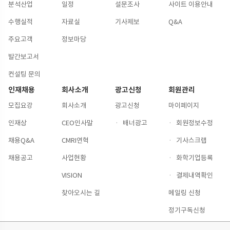
분석산업
일정
설문조사
사이트 이용안내
수행실적
자료실
기사제보
Q&A
주요고객
정보마당
발간보고서
컨설팅 문의
인재채용
회사소개
광고신청
회원관리
모집요강
회사소개
광고신청
마이페이지
인재상
CEO인사말
·
배너광고
·
회원정보수정
채용Q&A
CMRI연혁
·
기사스크랩
채용공고
사업현황
·
화학기업등록
VISION
·
결제내역확인
찾아오시는 길
메일링 신청
정기구독신청