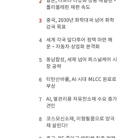
일본, 나프타 다양화 성공 에틸렌‧
2
폴리올레핀 재편 속도
중국, 2030년 화학대국 넘어 화학
3
강국 목표
세계 각국 앞다투어 정책 마련 해
4
운‧자동차 상업화 본격화
동남합성, 세제 넘어 퍼스널케어 시
5
장 공략
티탄산바륨, AI 시대 MLCC 원료로
6
부상
AI, 열관리용 저유전소재 수요 증가
7
견인
코스모신소재, 이형필름으로 양극
8
재 살린다!