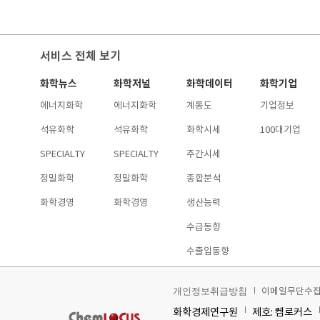
서비스 전체 보기
화학뉴스
화학저널
화학데이터
화학기업
에너지화학
에너지화학
계통도
기업정보
석유화학
석유화학
화학시세
100대기업
SPECIALTY
SPECIALTY
주간시세
정밀화학
정밀화학
종합분석
화학경영
화학경영
생산능력
수급동향
수출입동향
이메일무단수
개인정보취급방침
화학경제연구원
제호: 켐로커스