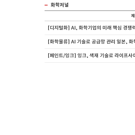
화학저널
운항공
나노실리칸첨단소재
(주)대
제
[디지털화] AI, 화학기업의 미래 핵심 경
[화학물류] AI 기술로 공급망 관리 일본, 
[페인트/잉크] 잉크, 색재 기술로 라이프사
제운송 포워
2007년 설립이후 나노 신소재 개발 및 양
(주)대아콤텍은 2007
산을 위한 ..
성컴파운드,..