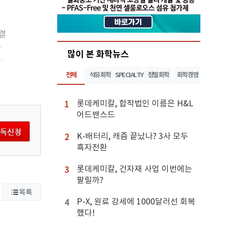
 결
항
많이 본 화학뉴스
유한
전체
석유화학
SPECIALTY
정밀화학
화학경영
롯데케미칼, 합작법인 이름은 H&L
1
어드밴스드
K-배터리, 캐즘 끝났나? 3사 모두
2
흑자전환
롯데케미칼, 건자재 사업 이번에는
3
팔릴까?
목록
P-X, 원료 강세에 1000달러선 회복
4
했다!