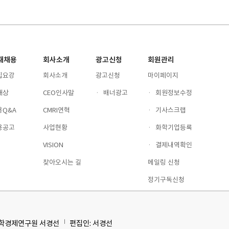
재채용
회사소개
광고신청
회원관리
집요강
회사소개
광고신청
마이페이지
재상
CEO인사말
·
배너광고
·
회원정보수정
용Q&A
CMRI연혁
·
기사스크랩
용공고
사업현황
·
화학기업등록
VISION
·
결제내역확인
찾아오시는 길
메일링 신청
정기구독신청
화학경제연구원 서경선
편집인: 서경선