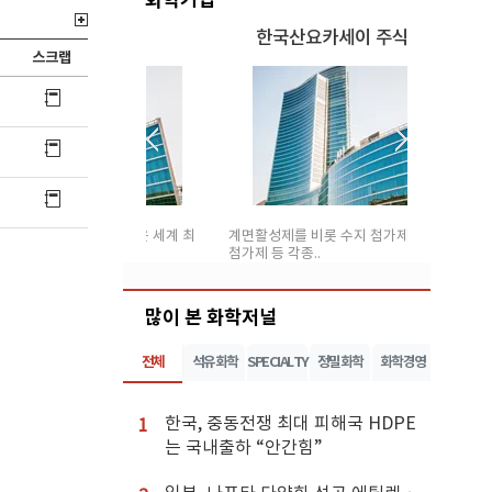
석유화학
한국산요카세이 주식회사
스크랩
금호석유화학은 세계 최
계면활성제를 비롯 수지 첨가제, 윤활유
OUR BUS
첨가제 등 각종..
있는 서..
많이 본 화학저널
전체
석유화학
SPECIALTY
정밀화학
화학경영
한국, 중동전쟁 최대 피해국 HDPE
1
는 국내출하 “안간힘”