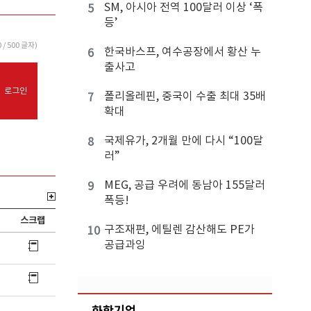
SM, 아시아 전역 100달러 이상 ‘폭
5
등’
0
/ 500 글자)
한국바스프, 여수공장에서 황산 누
6
출사고
로그인
폴리올레핀, 중국이 수출 최대 35배
7
확대
국제유가, 2개월 만에 다시 “100달
8
러”
MEG, 공급 우려에 동남아 155달러
9
폭등!
스크랩
구조재편, 에틸렌 감산해도 PE가
10
공급과잉
화학기업