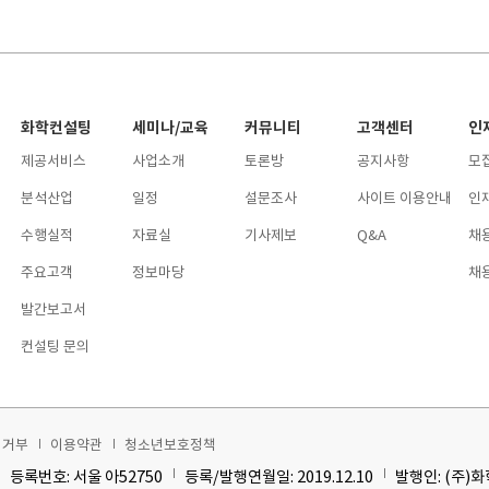
화학컨설팅
세미나/교육
커뮤니티
고객센터
인
제공서비스
사업소개
토론방
공지사항
모
분석산업
일정
설문조사
사이트 이용안내
인
수행실적
자료실
기사제보
Q&A
채
주요고객
정보마당
채
발간보고서
컨설팅 문의
집거부
이용약관
청소년보호정책
등록번호: 서울 아52750
등록/발행연월일: 2019.12.10
발행인: (주)