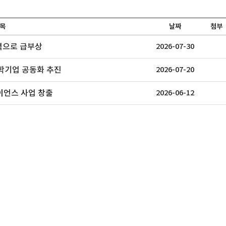
아콤텍
쇼와코산코리아
금호
목
날짜
첨부
쟁력으로 급부상
2026-07-30
화학기업 공동화 추진
2026-07-20
이언스 사업 창출
2026-06-12
년 설립아래 고 기능
쇼와코산은 일본의 KAO Coperation,
1970년 설립된 
SUMI..
대 생산능력을 ..