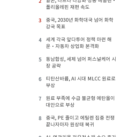
일본, 나프타 다양화 성공 에틸렌‧
2
폴리올레핀 재편 속도
중국, 2030년 화학대국 넘어 화학
3
강국 목표
세계 각국 앞다투어 정책 마련 해
4
운‧자동차 상업화 본격화
동남합성, 세제 넘어 퍼스널케어 시
5
장 공략
티탄산바륨, AI 시대 MLCC 원료로
6
부상
원료 부족에 수급 불균형 에탄올이
7
대안으로 부상
중국, PE 줄이고 에틸렌 집중 전쟁
8
끝나자마자 원상태 복귀