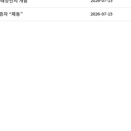
 태양전지 개발
2026-07-15
성해운항공
나노실리칸첨단소재
(주
증자 “제동”
2026-07-15
은 국제운송 포워
2007년 설립이후 나노 신소재 개발 및 양
(주)대아콤텍은 2
산을 위한 ..
성컴파운드,..