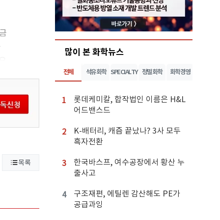
 금
금
많이 본 화학뉴스
됐으
전체
석유화학
SPECIALTY
정밀화학
화학경영
롯데케미칼, 합작법인 이름은 H&L
1
어드밴스드
K-배터리, 캐즘 끝났나? 3사 모두
2
흑자전환
한국바스프, 여수공장에서 황산 누
목록
3
출사고
구조재편, 에틸렌 감산해도 PE가
4
공급과잉