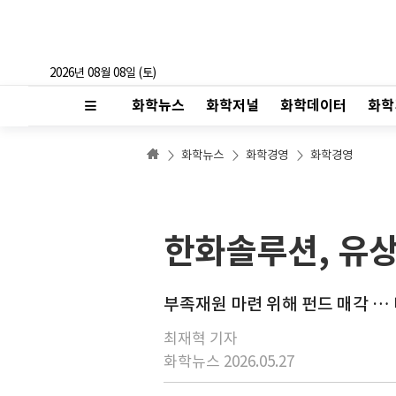
2026년 08월 08일 (토)
화학뉴스
화학저널
화학데이터
화학
화학뉴스
화학경영
화학경영
한화솔루션, 유상
부족재원 마련 위해 펀드 매각 …
최재혁 기자
화학뉴스 2026.05.27