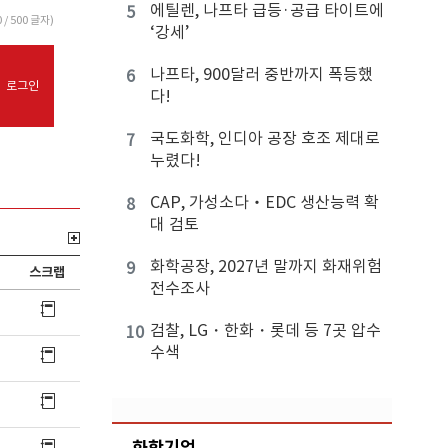
에틸렌, 나프타 급등·공급 타이트에
5
0
/ 500 글자)
‘강세’
나프타, 900달러 중반까지 폭등했
6
로그인
다!
국도화학, 인디아 공장 호조 제대로
7
누렸다!
CAP, 가성소다‧EDC 생산능력 확
8
대 검토
화학공장, 2027년 말까지 화재위험
9
스크랩
전수조사
검찰, LG・한화・롯데 등 7곳 압수
10
수색
화학기업