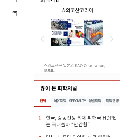
)대아콤텍
쇼와코산코리아
007년 설립아래 고 기능
쇼와코산은 일본의 KAO Coperation,
1970년 설
SUMI..
대 생산능력을
많이 본 화학저널
전체
석유화학
SPECIALTY
정밀화학
화학경영
한국, 중동전쟁 최대 피해국 HDPE
1
는 국내출하 “안간힘”