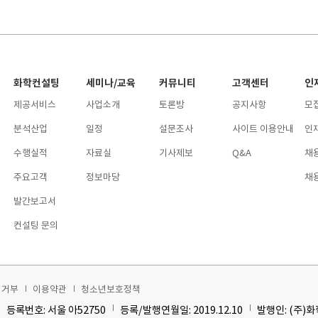
화학컨설팅
세미나/교육
커뮤니티
고객센터
인
제공서비스
사업소개
토론방
공지사항
모
분석산업
일정
설문조사
사이트 이용안내
인
수행실적
자료실
기사제보
Q&A
채
주요고객
정보마당
채
발간보고서
컨설팅 문의
집거부
이용약관
청소년보호정책
등록번호: 서울 아52750
등록/발행연월일: 2019.12.10
발행인: (주)