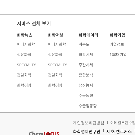
서비스 전체 보기
화학뉴스
화학저널
화학데이터
화학기업
에너지화학
에너지화학
계통도
기업정보
석유화학
석유화학
화학시세
100대기업
SPECIALTY
SPECIALTY
주간시세
정밀화학
정밀화학
종합분석
화학경영
화학경영
생산능력
수급동향
수출입동향
이메일무단수
개인정보취급방침
화학경제연구원
제호: 켐로커스