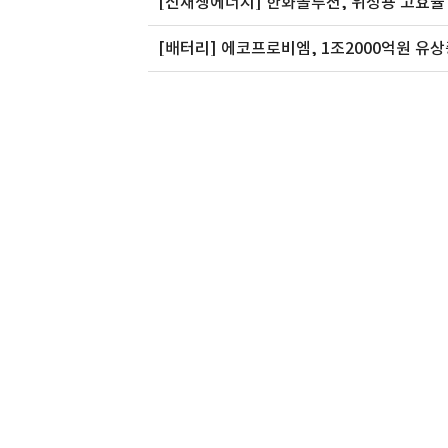
[신재생에너지] 한화솔루션, 위성용 고효율
㈜
어썸레이
주식회사 은
[배터리] 에코프로비엠, 1조2000억원 유상
소다 생산 및
어썸레이는 자체 연구 개발한 CNT 섬유
저희 (주)은성해운항공
와 CNT 멤..
더로 일반품부..