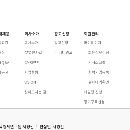
재채용
회사소개
광고신청
회원관리
집요강
회사소개
광고신청
마이페이지
재상
CEO인사말
·
배너광고
·
회원정보수정
용Q&A
CMRI연혁
·
기사스크랩
용공고
사업현황
·
화학기업등록
VISION
·
결제내역확인
찾아오시는 길
메일링 신청
정기구독신청
화학경제연구원 서경선
편집인: 서경선