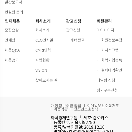
발간보고서
컨설팅 문의
인재채용
회사소개
광고신청
회원관리
모집요강
회사소개
광고신청
마이페이지
인재상
CEO인사말
·
배너광고
·
회원정보수정
채용Q&A
CMRI연혁
·
기사스크랩
채용공고
사업현황
·
화학기업등록
VISION
·
결제내역확인
찾아오시는 길
메일링 신청
정기구독신청
이메일무단수집거부
개인정보취급방침
이용약관
청소년보호정책
화학경제연구원
제호: 켐로커스
등록번호: 서울 아52750
등록/발행연월일: 2019.12.10