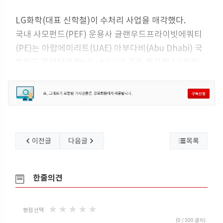
LG화학(대표 신학철)이 수처리 사업을 매각했다.
국내 사모펀드(PEF) 운용사 글랜우드프라이빗에쿼티
(PE)는 아랍에미리트(UAE) 아부다비(Abu Dhabi) 국
부펀드 무바달라(Mubadala)와 공동 투자한 LG화학
워터솔루션 사업 인수를 마무리했다.
인수한 대상은 2014년 LG화학의 사업부로 출범한 수처
리 필터 사업으로, 독립법인으로 출범하며 간판을 나노
H2O로 달았다.
주력제품은 바닷물을 담수화하는데 사용되는 역삼투(R
이전글
다음글
목록
O) 분리막이다. 역삼투 방식은 열처리 방식보다 에너지
효율이 높아 대규모 담수화에 널리 쓰이며 매출의 95%
이상이 해외에서 발생하고 있다.
한줄의견
거래대금은 1조4000억원이다.
LG화학은 2025년 6월 신 성장동력에 역량을 집
★
★
★
★
★
평점 선택
(
0
/ 500 글자)