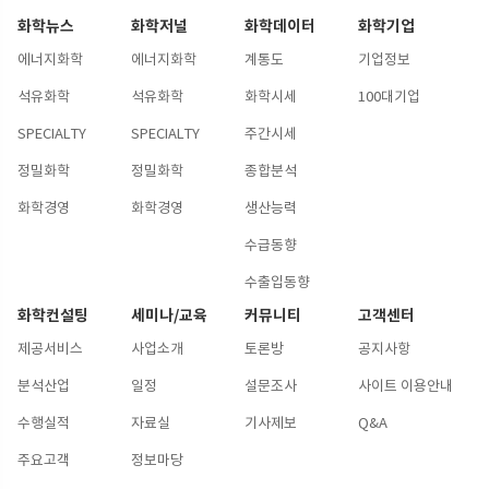
화학뉴스
화학저널
화학데이터
화학기업
에너지화학
에너지화학
계통도
기업정보
석유화학
석유화학
화학시세
100대기업
SPECIALTY
SPECIALTY
주간시세
정밀화학
정밀화학
종합분석
화학경영
화학경영
생산능력
수급동향
수출입동향
화학컨설팅
세미나/교육
커뮤니티
고객센터
제공서비스
사업소개
토론방
공지사항
분석산업
일정
설문조사
사이트 이용안내
수행실적
자료실
기사제보
Q&A
주요고객
정보마당