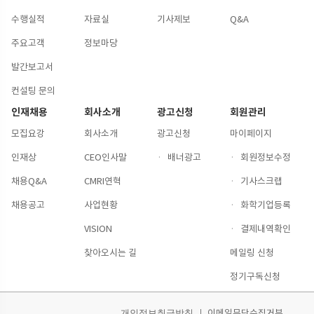
수행실적
자료실
기사제보
Q&A
주요고객
정보마당
발간보고서
컨설팅 문의
인재채용
회사소개
광고신청
회원관리
모집요강
회사소개
광고신청
마이페이지
인재상
CEO인사말
·
배너광고
·
회원정보수정
채용Q&A
CMRI연혁
·
기사스크랩
채용공고
사업현황
·
화학기업등록
VISION
·
결제내역확인
찾아오시는 길
메일링 신청
정기구독신청
이메일무단수집거부
개인정보취급방침