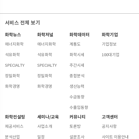
서비스 전체 보기
화학뉴스
화학저널
화학데이터
화학기업
에너지화학
에너지화학
계통도
기업정보
석유화학
석유화학
화학시세
100대기업
SPECIALTY
SPECIALTY
주간시세
정밀화학
정밀화학
종합분석
화학경영
화학경영
생산능력
수급동향
수출입동향
화학컨설팅
세미나/교육
커뮤니티
고객센터
제공서비스
사업소개
토론방
공지사항
분석산업
일정
설문조사
사이트 이용안내