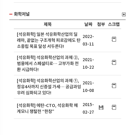
화학저널
제목
날짜
첨부
스크랩
[석유화학] 일본 석유화학산업의 딜
2022-
레마, 끝없는 구조개혁 피로감에도 탄
03-11
소중립 목표 달성 서두른다!
[석유화학] 석유화학산업의 과제 ②,
2021-
범용에서 스페셜티로… 고부가화 전
10-22
환 시급하다!
[석유화학] 석유화학산업의 과제 ①,
2021-
정유4사까지 신증설 가세… 공급과잉
10-08
우려 심화되고 있다!
2015-
[석유화학] 에탄-CTO, 석유화학 헤
게모니 쟁탈전 “한창”
02-27