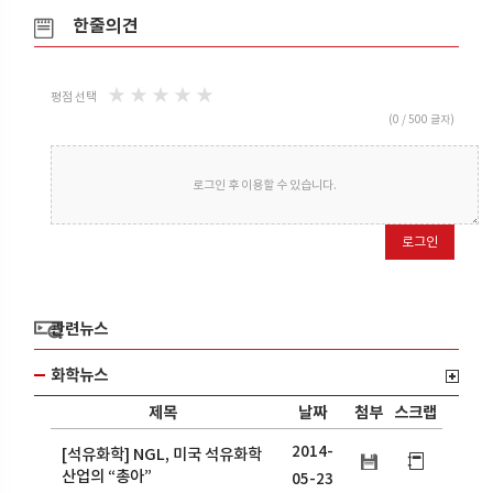
한줄의견
★
★
★
★
★
평점 선택
(
0
/ 500 글자)
로그인 후 이용할 수 있습니다.
로그인
관련뉴스
화학뉴스
제목
날짜
첨부
스크랩
2014-
[석유화학] NGL, 미국 석유화학
산업의 “총아”
05-23