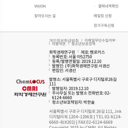
VISION
·
결제내역확인
찾아오시는 길
메일링 신청
정기구독신청
이메일무단수집거부
개인정보취급방침
이용약관
청소년보호정책
화학경제연구원
제호: 켐로커스
등록번호: 서울 아52750
등록/발행연월일: 2019.12.10
발행인: (주)화학경제연구원 서경선
편집인: 서경선
발행소: 서울특별시 구로구 디지털로26길
111
발행일자: 2019.12.10
주사무실 또는 발행소 전화번호: 02-
6124-6660
청소년보호책임자: 박한솔
서울특별시 구로구 디지털로 26길 111, Jnk
디지털타워 1204~1206호 | TEL 02-6124-
6660~8(#202) | FAX 02-6124-6669
Copyright 2015 by CMRI. All Rights