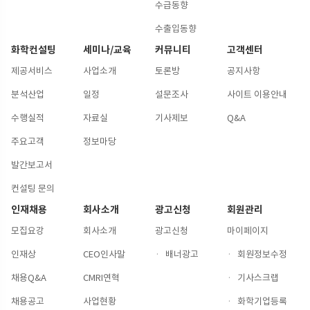
수급동향
수출입동향
화학컨설팅
세미나/교육
커뮤니티
고객센터
제공서비스
사업소개
토론방
공지사항
분석산업
일정
설문조사
사이트 이용안내
수행실적
자료실
기사제보
Q&A
주요고객
정보마당
발간보고서
컨설팅 문의
인재채용
회사소개
광고신청
회원관리
모집요강
회사소개
광고신청
마이페이지
인재상
CEO인사말
·
배너광고
·
회원정보수정
채용Q&A
CMRI연혁
·
기사스크랩
채용공고
사업현황
·
화학기업등록