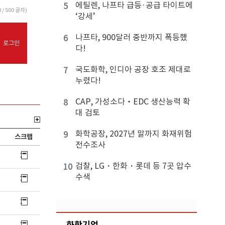
에틸렌, 나프타 급등·공급 타이트에
5
0
/ 500 글자)
‘강세’
나프타, 900달러 중반까지 폭등했
6
로그인
다!
국도화학, 인디아 공장 호조 제대로
7
누렸다!
CAP, 가성소다‧EDC 생산능력 확
8
대 검토
화학공장, 2027년 말까지 화재위험
9
스크랩
전수조사
검찰, LG・한화・롯데 등 7곳 압수
10
수색
화학기업