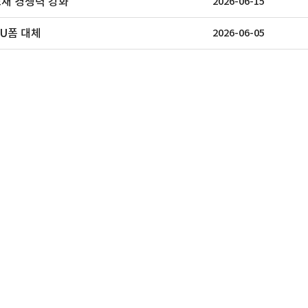
소재 경쟁력 강화
2026-06-15
성해운항공
나노실리칸첨단소재
(주
PU폼 대체
2026-06-05
은 국제운송 포워
2007년 설립이후 나노 신소재 개발 및 양
(주)대아콤텍은 2
산을 위한 ..
성컴파운드,..