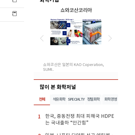
)대아콤텍
쇼와코산코리아
007년 설립아래 고 기능
쇼와코산은 일본의 KAO Coperation,
1970년 설
SUMI..
대 생산능력을
많이 본 화학저널
전체
석유화학
SPECIALTY
정밀화학
화학경영
한국, 중동전쟁 최대 피해국 HDPE
1
는 국내출하 “안간힘”