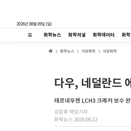
2026년 08월 09일 (일)
화학뉴스
화학저널
화학데이터
화학
화학뉴스
석유화학
석유화학
다우, 네덜란드 
테르네우젠 LCH3 크래커 보수 완
강윤화 책임기자
화학뉴스 2026.06.12