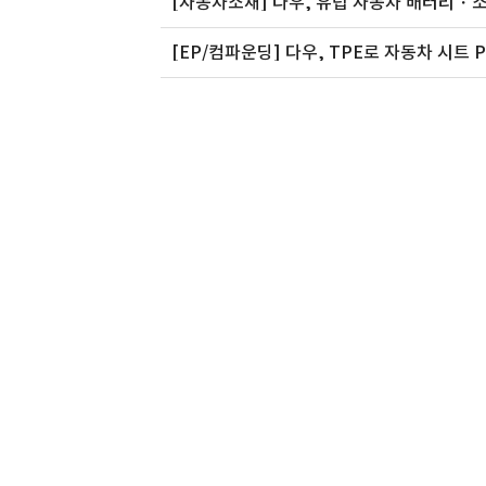
[자동차소재] 다우, 유럽 자동차 배터리・
㈜
어썸레이
주식회사 은
[EP/컴파운딩] 다우, TPE로 자동차 시트 
소다 생산 및
어썸레이는 자체 연구 개발한 CNT 섬유
저희 (주)은성해운항공
와 CNT 멤..
더로 일반품부..