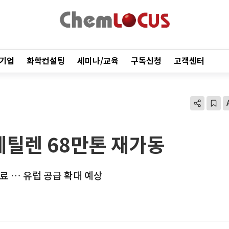
기업
화학컨설팅
세미나/교육
구독신청
고객센터
에틸렌 68만톤 재가동
료 … 유럽 공급 확대 예상