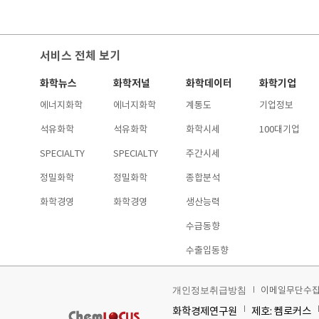
서비스 전체 보기
화학뉴스
화학저널
화학데이터
화학기업
에너지화학
에너지화학
계통도
기업정보
석유화학
석유화학
화학시세
100대기업
SPECIALTY
SPECIALTY
주간시세
정밀화학
정밀화학
종합분석
화학경영
화학경영
생산능력
수급동향
수출입동향
이메일무단수
개인정보취급방침
화학경제연구원
제호: 켐로커스