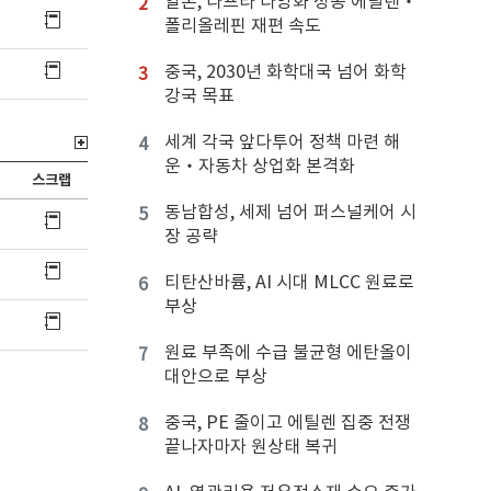
일본, 나프타 다양화 성공 에틸렌‧
2
폴리올레핀 재편 속도
중국, 2030년 화학대국 넘어 화학
3
강국 목표
세계 각국 앞다투어 정책 마련 해
4
운‧자동차 상업화 본격화
스크랩
동남합성, 세제 넘어 퍼스널케어 시
5
장 공략
티탄산바륨, AI 시대 MLCC 원료로
6
부상
원료 부족에 수급 불균형 에탄올이
7
대안으로 부상
중국, PE 줄이고 에틸렌 집중 전쟁
8
끝나자마자 원상태 복귀