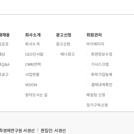
재채용
회사소개
광고신청
회원관리
집요강
회사소개
광고신청
마이페이지
재상
CEO인사말
·
배너광고
·
회원정보수정
용Q&A
CMRI연혁
·
기사스크랩
용공고
사업현황
·
화학기업등록
VISION
·
결제내역확인
찾아오시는 길
메일링 신청
정기구독신청
화학경제연구원 서경선
편집인: 서경선