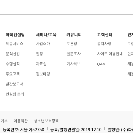
화학컨설팅
세미나/교육
커뮤니티
고객센터
인
제공서비스
사업소개
토론방
공지사항
모
분석산업
일정
설문조사
사이트 이용안내
인
수행실적
자료실
기사제보
Q&A
채
주요고객
정보마당
채
발간보고서
컨설팅 문의
집거부
이용약관
청소년보호정책
등록번호: 서울 아52750
등록/발행연월일: 2019.12.10
발행인: (주)