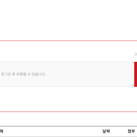
아콤텍
쇼와코산코리아
금호
(
년 설립아래 고 기능
쇼와코산은 일본의 KAO Coperation,
1970년 설립된 
SUMI..
대 생산능력을 ..
로그인 후 이용할 수 있습니다.
목
날짜
첨부