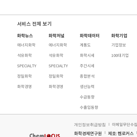
서비스 전체 보기
화학뉴스
화학저널
화학데이터
화학기업
에너지화학
에너지화학
계통도
기업정보
석유화학
석유화학
화학시세
100대기업
SPECIALTY
SPECIALTY
주간시세
정밀화학
정밀화학
종합분석
화학경영
화학경영
생산능력
수급동향
수출입동향
이메일무단수
개인정보취급방침
화학경제연구원
제호: 켐로커스