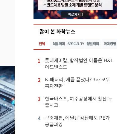
많이 본 화학뉴스
전체
석유화학
SPECIALTY
정밀화학
화학경영
롯데케미칼, 합작법인 이름은 H&L
1
어드밴스드
K-배터리, 캐즘 끝났나? 3사 모두
2
흑자전환
한국바스프, 여수공장에서 황산 누
3
출사고
구조재편, 에틸렌 감산해도 PE가
4
공급과잉