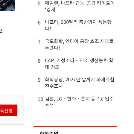
에틸렌, 나프타 급등·공급 타이트에
5
‘강세’
나프타, 900달러 중반까지 폭등했
6
다!
으
국도화학, 인디아 공장 호조 제대로
7
누렸다!
CAP, 가성소다‧EDC 생산능력 확
8
대 검토
화학공장, 2027년 말까지 화재위험
9
전수조사
검찰, LG・한화・롯데 등 7곳 압수
10
수색
화학기업