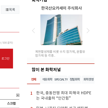
석유화학
한국산요카세이 주식회사
목록
0
/ 500 글자)
금호석유화학은 세계 최
계면활성제를 비롯 수지 첨가제, 윤활유
OUR BUS
첨가제 등 각종..
있는 서..
로그인
많이 본 화학저널
전체
석유화학
SPECIALTY
정밀화학
화학경영
한국, 중동전쟁 최대 피해국 HDPE
1
는 국내출하 “안간힘”
스크랩