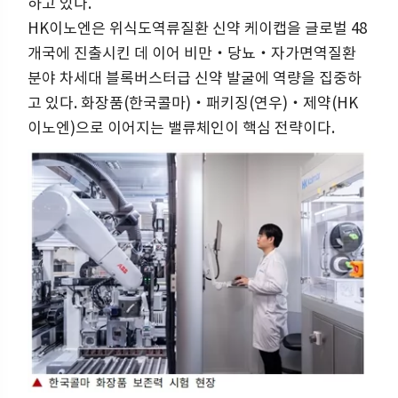
하고 있다.
HK이노엔은 위식도역류질환 신약 케이캡을 글로벌 48
개국에 진출시킨 데 이어 비만‧당뇨‧자가면역질환
분야 차세대 블록버스터급 신약 발굴에 역량을 집중하
고 있다. 화장품(한국콜마)‧패키징(연우)‧제약(HK
이노엔)으로 이어지는 밸류체인이 핵심 전략이다.