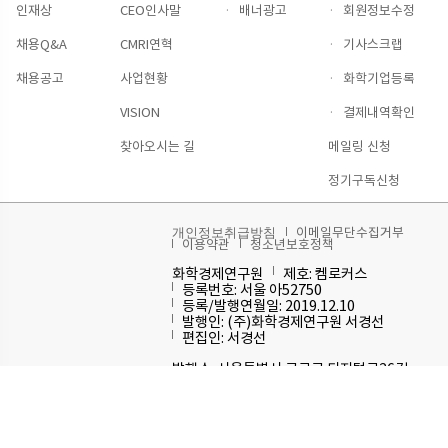
인재상
CEO인사말
·
배너광고
·
회원정보수정
채용Q&A
CMRI연혁
·
기사스크랩
채용공고
사업현황
·
화학기업등록
VISION
·
결제내역확인
찾아오시는 길
메일링 신청
정기구독신청
이메일무단수집거부
개인정보취급방침
이용약관
청소년보호정책
화학경제연구원
제호: 켐로커스
등록번호: 서울 아52750
등록/발행연월일: 2019.12.10
발행인: (주)화학경제연구원 서경선
편집인: 서경선
발행소: 서울특별시 구로구 디지털로26길
111
발행일자: 2019.12.10
주사무실 또는 발행소 전화번호: 02-
6124-6660