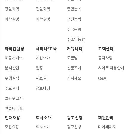
정밀화학
정밀화학
종합분석
화학경영
화학경영
생산능력
수급동향
수출입동향
화학컨설팅
세미나/교육
커뮤니티
고객센터
제공서비스
사업소개
토론방
공지사항
분석산업
일정
설문조사
사이트 이용안내
수행실적
자료실
기사제보
Q&A
주요고객
정보마당
발간보고서
컨설팅 문의
인재채용
회사소개
광고신청
회원관리
모집요강
회사소개
광고신청
마이페이지