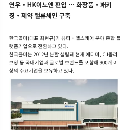
연우‧HK이노엔 편입 … 화장품‧패키
징‧제약 밸류체인 구축
한국콜마(대표 최현규)가 뷰티‧헬스케어 분야 종합 플
랫폼기업으로 전환하고 있다.
한국콜마는 2012년 분할 설립돼 현재 애터미, CJ올리
브영 등 국내기업과 글로벌 브랜드를 포함해 900개 이
상의 수요기업을 보유하고 있다.