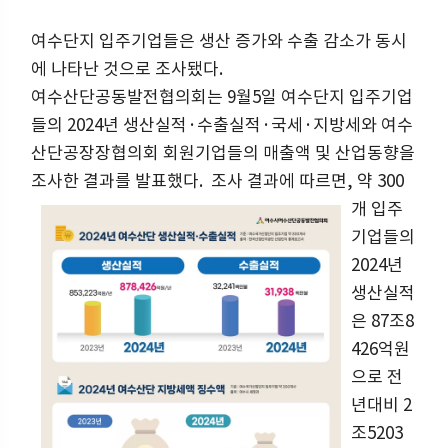
여수단지 입주기업들은 생산 증가와 수출 감소가 동시
에 나타난 것으로 조사됐다.
여수산단공동발전협의회는 9월5일 여수단지 입주기업
들의 2024년 생산실적·수출실적·국세·지방세와 여수
산단공장장협의회 회원기업들의 매출액 및 산업동향을
조사한 결과를 발표했다.
조사 결과에 따르면, 약 300
개 입주
기업들의
2024년
생산실적
은 87조8
426억원
으로 전
년대비 2
조5203