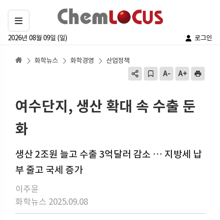
2026년 08월 09일 (일)
로그인
화학뉴스
화학경영
산업정책
여수단지, 생산 확대 속 수출 둔
화
생산 2조원 늘고 수출 3억달러 감소 … 지방세 납
부 줄고 국세 증가
이주윤
화학뉴스 2025.09.08