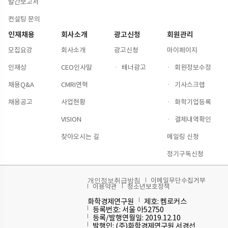
발간보고서
컨설팅 문의
인재채용
회사소개
광고신청
회원관리
모집요강
회사소개
광고신청
마이페이지
인재상
CEO인사말
·
배너광고
·
회원정보수정
채용Q&A
CMRI연혁
·
기사스크랩
채용공고
사업현황
·
화학기업등록
VISION
·
결제내역확인
찾아오시는 길
메일링 신청
정기구독신청
이메일무단수집거부
개인정보취급방침
이용약관
청소년보호정책
화학경제연구원
제호: 켐로커스
등록번호: 서울 아52750
등록/발행연월일: 2019.12.10
발행인: (주)화학경제연구원 서경선