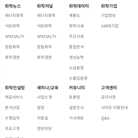
화학뉴스
화학저널
화학데이터
화학기업
에너지화학
에너지화학
계통도
기업정보
석유화학
석유화학
화학시세
100대기업
SPECIALTY
SPECIALTY
주간시세
정밀화학
정밀화학
종합분석
화학경영
화학경영
생산능력
수급동향
수출입동향
화학컨설팅
세미나/교육
커뮤니티
고객센터
제공서비스
사업소개
토론방
공지사항
분석산업
일정
설문조사
사이트 이용안내
수행실적
자료실
기사제보
Q&A
주요고객
정보마당