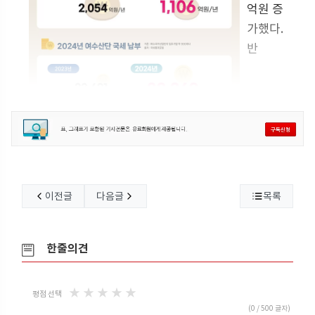
억원 증
가했다.
반
이전글
다음글
목록
한줄의견
★
★
★
★
★
평점 선택
(
0
/ 500 글자)