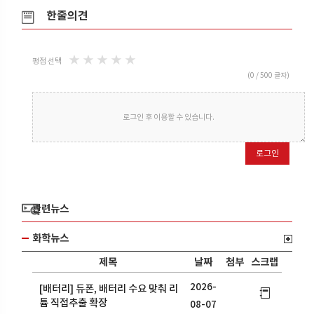
한줄의견
★
★
★
★
★
평점 선택
(
0
/ 500 글자)
로그인 후 이용할 수 있습니다.
로그인
관련뉴스
화학뉴스
제목
날짜
첨부
스크랩
2026-
[배터리] 듀폰, 배터리 수요 맞춰 리
튬 직접추출 확장
08-07