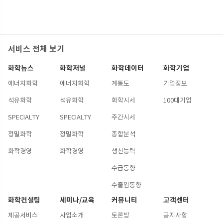
서비스 전체 보기
화학뉴스
화학저널
화학데이터
화학기업
에너지화학
에너지화학
계통도
기업정보
석유화학
석유화학
화학시세
100대기업
SPECIALTY
SPECIALTY
주간시세
정밀화학
정밀화학
종합분석
화학경영
화학경영
생산능력
수급동향
수출입동향
화학컨설팅
세미나/교육
커뮤니티
고객센터
제공서비스
사업소개
토론방
공지사항