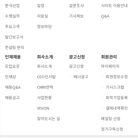
분석산업
일정
설문조사
사이트 이용안내
수행실적
자료실
기사제보
Q&A
주요고객
정보마당
발간보고서
컨설팅 문의
인재채용
회사소개
광고신청
회원관리
모집요강
회사소개
광고신청
마이페이지
인재상
CEO인사말
·
배너광고
·
회원정보수정
채용Q&A
CMRI연혁
·
기사스크랩
채용공고
사업현황
·
화학기업등록
VISION
·
결제내역확인
찾아오시는 길
메일링 신청
정기구독신청