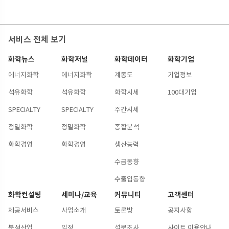
서비스 전체 보기
화학뉴스
화학저널
화학데이터
화학기업
에너지화학
에너지화학
계통도
기업정보
석유화학
석유화학
화학시세
100대기업
SPECIALTY
SPECIALTY
주간시세
정밀화학
정밀화학
종합분석
화학경영
화학경영
생산능력
수급동향
수출입동향
화학컨설팅
세미나/교육
커뮤니티
고객센터
제공서비스
사업소개
토론방
공지사항
분석산업
일정
설문조사
사이트 이용안내