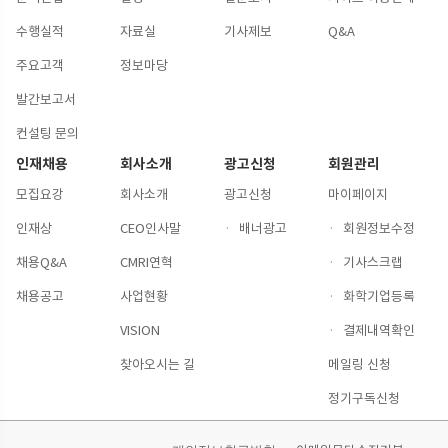
수행실적
자료실
기사제보
Q&A
주요고객
정보마당
발간보고서
컨설팅 문의
인재채용
회사소개
광고신청
회원관리
모집요강
회사소개
광고신청
마이페이지
인재상
CEO인사말
·
배너광고
·
회원정보수정
채용Q&A
CMRI연혁
·
기사스크랩
채용공고
사업현황
·
화학기업등록
VISION
·
결제내역확인
찾아오시는 길
메일링 신청
정기구독신청