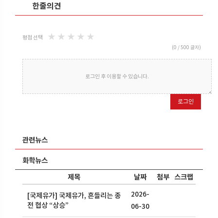
한줄의견
★
★
★
★
★
평점 선택
(
0
/ 500 글자)
로그인 후 이용할 수 있습니다.
로그인
관련뉴스
화학뉴스
제목
날짜
첨부
스크랩
2026-
[국제유가] 국제유가, 흔들리는 종
전 협상 “상승”
06-30