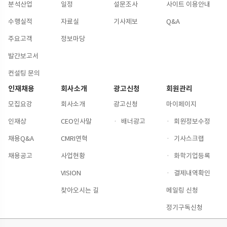
분석산업
일정
설문조사
사이트 이용안내
수행실적
자료실
기사제보
Q&A
주요고객
정보마당
발간보고서
컨설팅 문의
인재채용
회사소개
광고신청
회원관리
모집요강
회사소개
광고신청
마이페이지
인재상
CEO인사말
·
배너광고
·
회원정보수정
채용Q&A
CMRI연혁
·
기사스크랩
채용공고
사업현황
·
화학기업등록
VISION
·
결제내역확인
찾아오시는 길
메일링 신청
정기구독신청