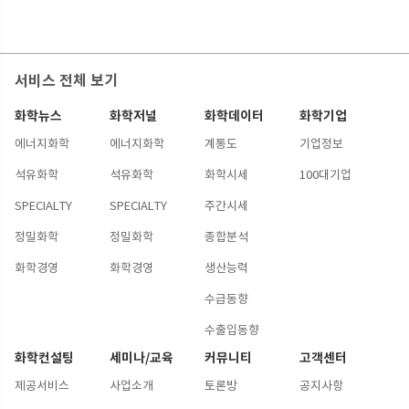
서비스 전체 보기
화학뉴스
화학저널
화학데이터
화학기업
에너지화학
에너지화학
계통도
기업정보
석유화학
석유화학
화학시세
100대기업
SPECIALTY
SPECIALTY
주간시세
정밀화학
정밀화학
종합분석
화학경영
화학경영
생산능력
수급동향
수출입동향
화학컨설팅
세미나/교육
커뮤니티
고객센터
제공서비스
사업소개
토론방
공지사항