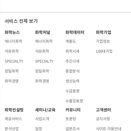
서비스 전체 보기
화학뉴스
화학저널
화학데이터
화학기업
에너지화학
에너지화학
계통도
기업정보
석유화학
석유화학
화학시세
100대기업
SPECIALTY
SPECIALTY
주간시세
정밀화학
정밀화학
종합분석
화학경영
화학경영
생산능력
수급동향
수출입동향
화학컨설팅
세미나/교육
커뮤니티
고객센터
제공서비스
사업소개
토론방
공지사항
분석산업
일정
설문조사
사이트 이용안내