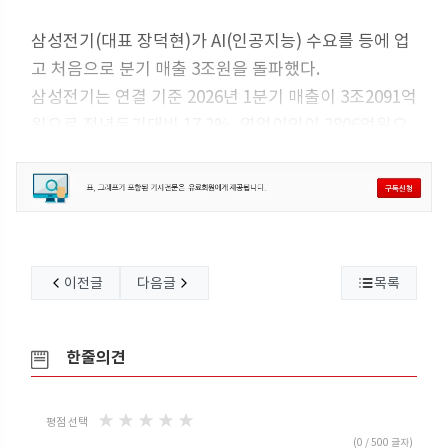
삼성전기(대표 장덕현)가 AI(인공지능) 수요를 등에 업
고 처음으로 분기 매출 3조원을 돌파했다.
삼성전기는 연결 기준 2026년 1분기 매출이 3조2091억
원으로 전년동기대비 17.2%, 영업이익이 2806억원으
로 39.9% 증가한 것으로 잠정 집계됐다고 공시했다. 순
이익은 2527억원으로 78.4% 급증했다.
산업・전장용 고부가제품 수요를 바탕으로 AI 서버 및
첨단운전자지원시스템(ADAS)용 적층세라믹캐패시터
(MLCC), 플립칩 볼그리드 어레이(FC-BGA) 공급 확대
이전글
다음글
목록
가 영업실적 개선에 기여한 것으로 분석된다.
한줄의견
★
★
★
★
★
평점 선택
(
0
/ 500 글자)