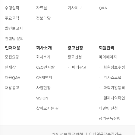
수행실적
자료실
기사제보
Q&A
주요고객
정보마당
발간보고서
컨설팅 문의
인재채용
회사소개
광고신청
회원관리
모집요강
회사소개
광고신청
마이페이지
인재상
CEO인사말
·
배너광고
·
회원정보수정
채용Q&A
CMRI연혁
·
기사스크랩
채용공고
사업현황
·
화학기업등록
VISION
·
결제내역확인
찾아오시는 길
메일링 신청
정기구독신청
이메일무단수집거부
개인정보취급방침